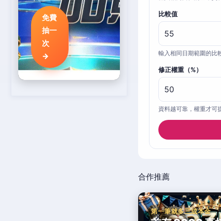
比較值
免費
抽一
次
輸入相同日期範圍的比
→
修正權重（%）
資料越可靠，權重才可
合作推薦
第一筆就多三成本金