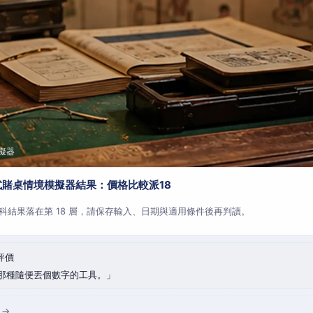
擬器
賭桌情境模擬器結果：價格比較派18
科結果落在第 18 層，請保存輸入、日期與適用條件後再判讀。
評價
那種隨便丟個數字的工具。
 →