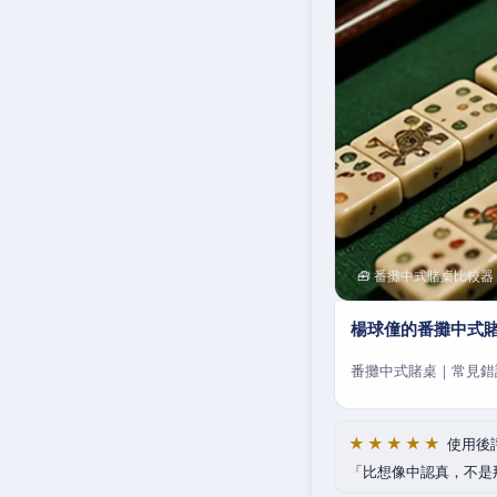
🧰 番攤中式賭桌比較器
楊球僮的番攤中式
番攤中式賭桌｜常見錯
★★★★★
使用後
比想像中認真，不是