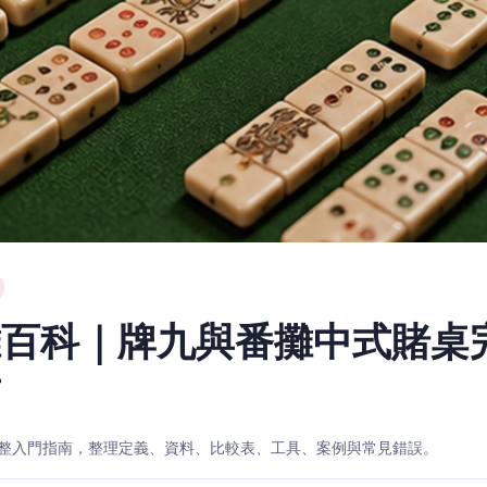
攤百科｜牌九與番攤中式賭桌
南
整入門指南，整理定義、資料、比較表、工具、案例與常見錯誤。