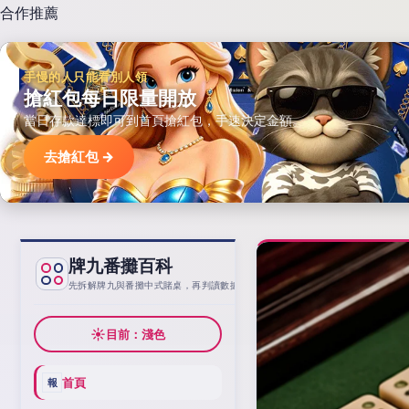
合作推薦
手慢的人只能看別人領
搶紅包每日限量開放
當日存款達標即可到首頁搶紅包，手速決定金額。
去搶紅包 →
牌九番攤百科
基線
先拆解牌九與番攤中式賭桌，再判讀數據與價格
☀
目前：淺色
首頁
報