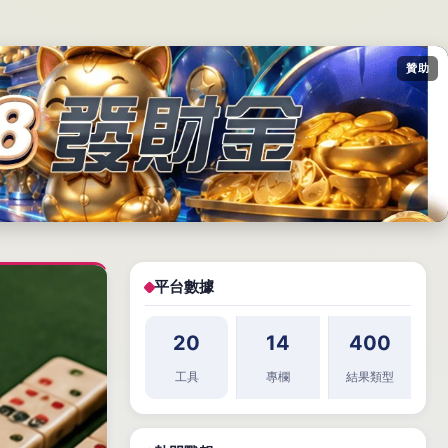
贊助
平台數據
20
14
400
工具
專欄
結果類型