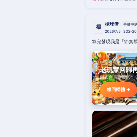
楊球僮
番攤中
楊
2026/7/5 · S32-
算完發現我是「節奏
很久沒回來？這包
老玩家回歸
回鍋會員專屬彩金
領回歸禮 →