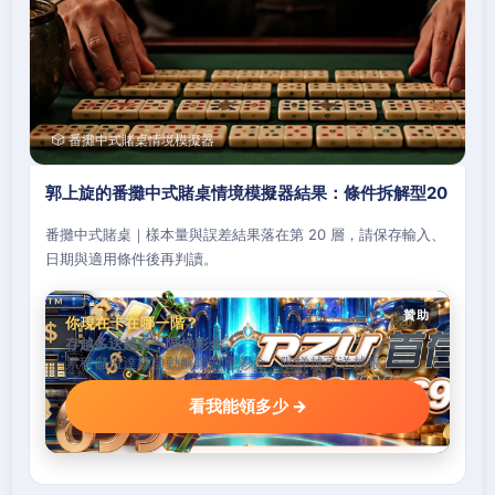
🎲 番攤中式賭桌情境模擬器
郭上旋的番攤中式賭桌情境模擬器結果：條件拆解型20
番攤中式賭桌｜樣本量與誤差結果落在第 20 層，請保存輸入、
日期與適用條件後再判讀。
贊助
你現在卡在哪一階？
存越多送越多，階梯彩金
累積儲值達標自動解鎖對應彩金，階梯越高送越狠。
看我能領多少 →