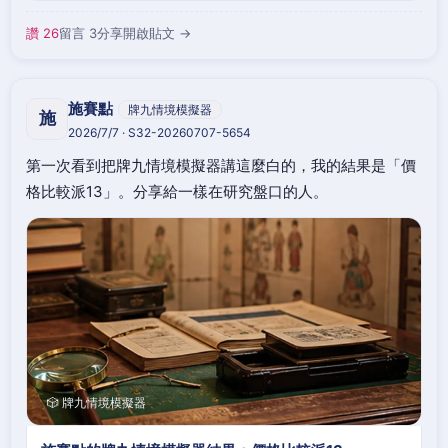
讚 26
留言 3
分享
開啟貼文 →
施賽點
牌九情境模擬器
施
2026/7/7 · S32-20260707-5654
第一次看到把牌九情境模擬器講這麼白的，我的結果是「價
格比較派13」。分享給一樣在研究盤口的人。
🎲 牌九情境模擬器