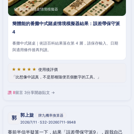
🎲 番攤中式賭桌情境模擬器
簡體能的番攤中式賭桌情境模擬器結果：誤差帶保守派
4
番攤中式賭桌｜術語百科結果落在第 4 層，請保存輸入、日期
與適用條件後再判讀。
★★★★★
使用後評價
比想像中認真，不是那種隨便丟個數字的工具。
讚 8
留言 3
分享
開啟貼文 →
郭上旋
牌九機率換算器
郭
2026/7/11 · S32-20260711-9948
賽前半信半疑算一下，結果「誤差帶保守派9」，跟我自己