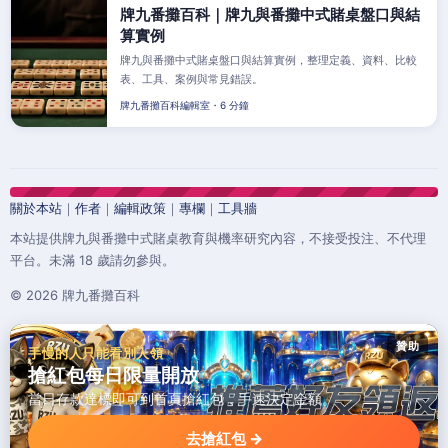
牌九番攤百科｜牌九與番攤中式賭桌盤口與結
算實例
牌九與番攤中式賭桌盤口與結算實例，整理定義、資料、比較
表、工具、案例與常見錯誤。
牌九番攤百科編輯室・6 分鐘
關於本站
｜
作者
｜
編輯政策
｜
專欄
｜
工具牆
本站提供牌九與番攤中式賭桌教育與機率研究內容，不接受投注、不代理
平台。未滿 18 歲請勿參與。
© 2026 牌九番攤百科
贊助
手慢的人只能看別人領
搶紅包每日限量開放
當日存款達標即可到首頁搶紅包，手速決定金額。
去搶紅包 →