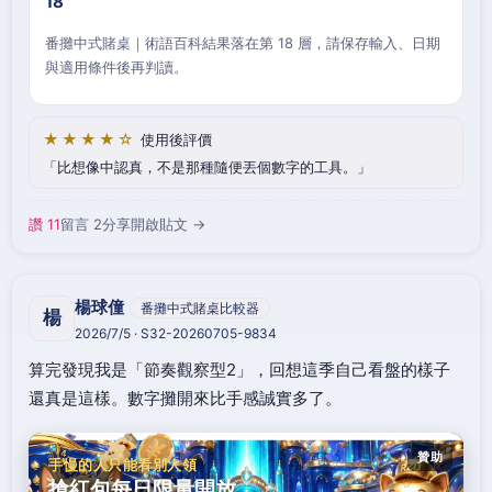
18
番攤中式賭桌｜術語百科結果落在第 18 層，請保存輸入、日期
與適用條件後再判讀。
★★★★☆
使用後評價
比想像中認真，不是那種隨便丟個數字的工具。
讚 11
留言 2
分享
開啟貼文 →
楊球僮
番攤中式賭桌比較器
楊
2026/7/5 · S32-20260705-9834
算完發現我是「節奏觀察型2」，回想這季自己看盤的樣子
還真是這樣。數字攤開來比手感誠實多了。
贊助
手慢的人只能看別人領
搶紅包每日限量開放