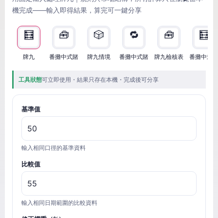
機完成——輸入即得結果，算完可一鍵分享
🧮
🧰
🎲
🔁
🧰
🧮
牌九
番攤中式賭
牌九情境
番攤中式賭
牌九檢核表
番攤中式
工具狀態
可立即使用・結果只存在本機・完成後可分享
基準值
輸入相同口徑的基準資料
比較值
輸入相同日期範圍的比較資料