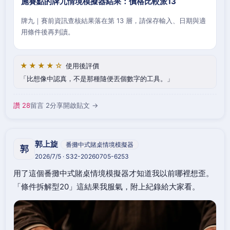
施賽點的牌九情境模擬器結果：價格比較派13
牌九｜賽前資訊查核結果落在第 13 層，請保存輸入、日期與適
用條件後再判讀。
★★★★☆
使用後評價
比想像中認真，不是那種隨便丟個數字的工具。
讚 28
留言 2
分享
開啟貼文 →
郭上旋
番攤中式賭桌情境模擬器
郭
2026/7/5 · S32-20260705-6253
用了這個番攤中式賭桌情境模擬器才知道我以前哪裡想歪。
「條件拆解型20」這結果我服氣，附上紀錄給大家看。