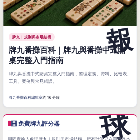
牌九｜規則與市場結構
牌九番攤百科｜牌九與番攤中式賭
桌完整入門指南
牌九與番攤中式賭桌完整入門指南，整理定義、資料、比較表、
工具、案例與常見錯誤。
牌九番攤百科編輯室
約 16 分鐘
🧮 免費牌九評分器
用固定輸入處理牌九｜規則與市場結構，所有計算只在瀏覽器本