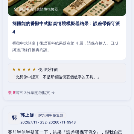
🎲 番攤中式賭桌情境模擬器
簡體能的番攤中式賭桌情境模擬器結果：誤差帶保守派
4
番攤中式賭桌｜術語百科結果落在第 4 層，請保存輸入、日期
與適用條件後再判讀。
★★★★★
使用後評價
比想像中認真，不是那種隨便丟個數字的工具。
讚 8
留言 3
分享
開啟貼文 →
郭上旋
牌九機率換算器
郭
2026/7/11 · S32-20260711-9948
賽前半信半疑算一下，結果「誤差帶保守派9」，跟我自己