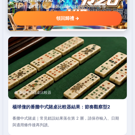
回鍋會員專屬彩金，優惠頁面一鍵領取不用問客服。
領回歸禮 →
🧰 番攤中式賭桌比較器
楊球僮的番攤中式賭桌比較器結果：節奏觀察型2
番攤中式賭桌｜常見錯誤結果落在第 2 層，請保存輸入、日期
與適用條件後再判讀。