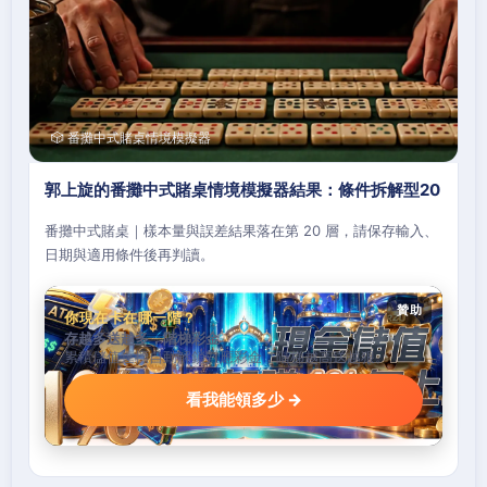
🎲 番攤中式賭桌情境模擬器
郭上旋的番攤中式賭桌情境模擬器結果：條件拆解型20
番攤中式賭桌｜樣本量與誤差結果落在第 20 層，請保存輸入、
日期與適用條件後再判讀。
贊助
你現在卡在哪一階？
存越多送越多，階梯彩金
累積儲值達標自動解鎖對應彩金，階梯越高送越狠。
看我能領多少 →