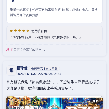
18
番攤中式賭桌｜術語百科結果落在第 18 層，請保存輸入、日期
與適用條件後再判讀。
★★★★☆
使用後評價
比想像中認真，不是那種隨便丟個數字的工具。
讚 11
留言 2
分享
開啟貼文 →
楊球僮
番攤中式賭桌比較器
楊
2026/7/5 · S32-20260705-9834
算完發現我是「節奏觀察型2」，回想這季自己看盤的樣子
還真是這樣。數字攤開來比手感誠實多了。
贊助
很久沒回來？這包是你的
老玩家回歸再送一次