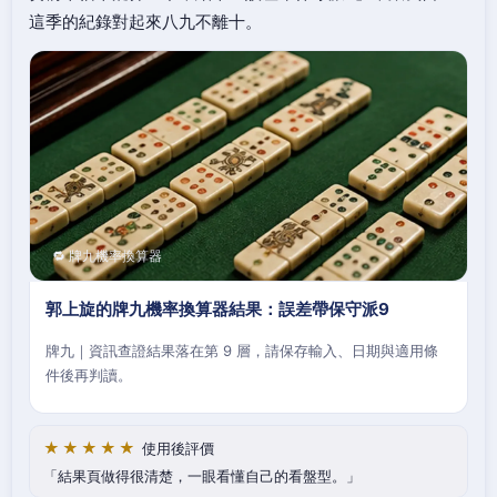
這季的紀錄對起來八九不離十。
🔁 牌九機率換算器
郭上旋的牌九機率換算器結果：誤差帶保守派9
牌九｜資訊查證結果落在第 9 層，請保存輸入、日期與適用條
件後再判讀。
★★★★★
使用後評價
結果頁做得很清楚，一眼看懂自己的看盤型。