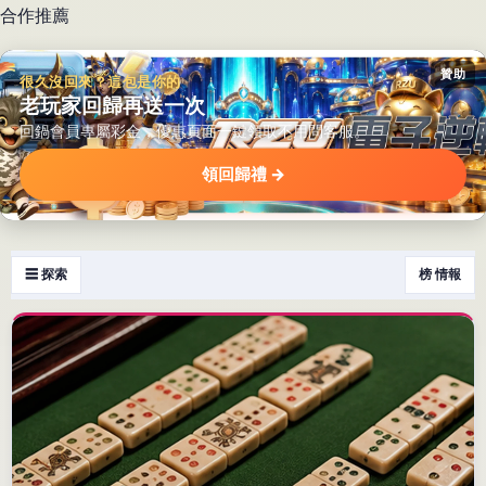
合作推薦
贊助
很久沒回來？這包是你的
老玩家回歸再送一次
回鍋會員專屬彩金，優惠頁面一鍵領取不用問客服。
領回歸禮 →
☰ 探索
榜 情報