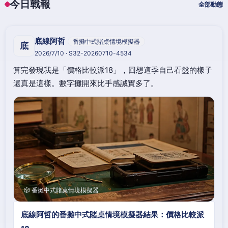
今日戰報
全部動態
底線阿哲
番攤中式賭桌情境模擬器
底
2026/7/10 · S32-20260710-4534
算完發現我是「價格比較派18」，回想這季自己看盤的樣子
還真是這樣。數字攤開來比手感誠實多了。
🎲 番攤中式賭桌情境模擬器
底線阿哲的番攤中式賭桌情境模擬器結果：價格比較派