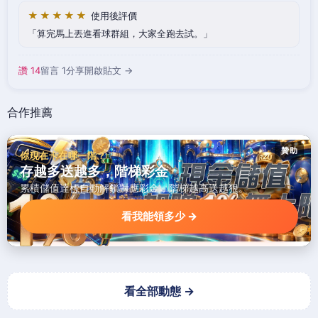
★★★★★
使用後評價
算完馬上丟進看球群組，大家全跑去試。
讚 14
留言 1
分享
開啟貼文 →
合作推薦
贊助
你現在卡在哪一階？
存越多送越多，階梯彩金
累積儲值達標自動解鎖對應彩金，階梯越高送越狠。
看我能領多少 →
看全部動態 →