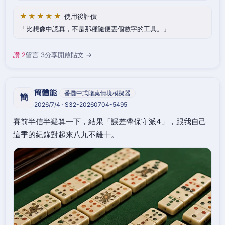
★★★★★
使用後評價
比想像中認真，不是那種隨便丟個數字的工具。
讚 2
留言 3
分享
開啟貼文 →
簡體能
番攤中式賭桌情境模擬器
簡
2026/7/4 · S32-20260704-5495
賽前半信半疑算一下，結果「誤差帶保守派4」，跟我自己
這季的紀錄對起來八九不離十。