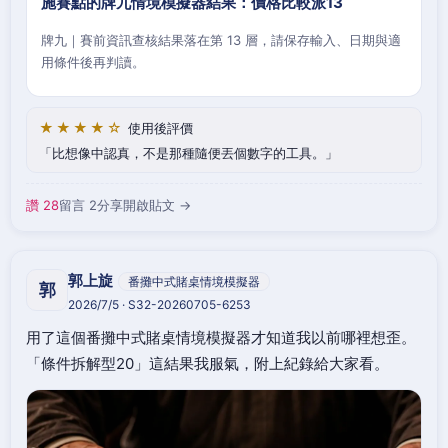
施賽點的牌九情境模擬器結果：價格比較派13
牌九｜賽前資訊查核結果落在第 13 層，請保存輸入、日期與適
用條件後再判讀。
★★★★☆
使用後評價
比想像中認真，不是那種隨便丟個數字的工具。
讚 28
留言 2
分享
開啟貼文 →
郭上旋
番攤中式賭桌情境模擬器
郭
2026/7/5 · S32-20260705-6253
用了這個番攤中式賭桌情境模擬器才知道我以前哪裡想歪。
「條件拆解型20」這結果我服氣，附上紀錄給大家看。