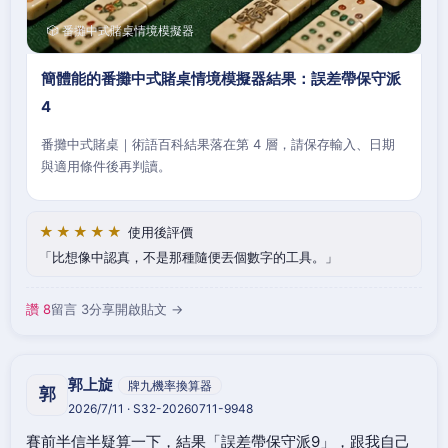
🎲 番攤中式賭桌情境模擬器
簡體能的番攤中式賭桌情境模擬器結果：誤差帶保守派
4
番攤中式賭桌｜術語百科結果落在第 4 層，請保存輸入、日期
與適用條件後再判讀。
★★★★★
使用後評價
比想像中認真，不是那種隨便丟個數字的工具。
讚 8
留言 3
分享
開啟貼文 →
郭上旋
牌九機率換算器
郭
2026/7/11 · S32-20260711-9948
賽前半信半疑算一下，結果「誤差帶保守派9」，跟我自己