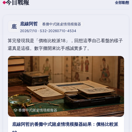
今日戰報
全部動態
底線阿哲
番攤中式賭桌情境模擬器
底
2026/7/10 · S32-20260710-4534
算完發現我是「價格比較派18」，回想這季自己看盤的樣子
還真是這樣。數字攤開來比手感誠實多了。
🎲 番攤中式賭桌情境模擬器
底線阿哲的番攤中式賭桌情境模擬器結果：價格比較派