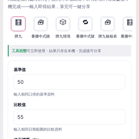
機完成——輸入即得結果，算完可一鍵分享
🧮
🧰
🎲
🔁
🧰
🧮
牌九
番攤中式賭
牌九情境
番攤中式賭
牌九檢核表
番攤中式
工具狀態
可立即使用・結果只存在本機・完成後可分享
基準值
輸入相同口徑的基準資料
比較值
輸入相同日期範圍的比較資料