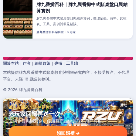
牌九番攤百科｜牌九與番攤中式賭桌盤口與結
算實例
牌九與番攤中式賭桌盤口與結算實例，整理定義、資料、比較
表、工具、案例與常見錯誤。
牌九番攤百科編輯室・6 分鐘
關於本站
｜
作者
｜
編輯政策
｜
專欄
｜
工具牆
本站提供牌九與番攤中式賭桌教育與機率研究內容，不接受投注、不代理
平台。未滿 18 歲請勿參與。
© 2026 牌九番攤百科
贊助
很久沒回來？這包是你的
老玩家回歸再送一次
回鍋會員專屬彩金，優惠頁面一鍵領取不用問客服。
領回歸禮 →