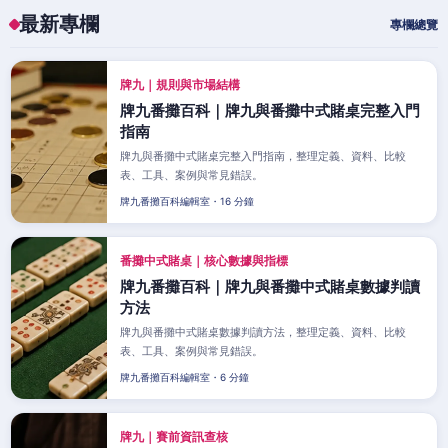
最新專欄
專欄總覽
牌九｜規則與市場結構
牌九番攤百科｜牌九與番攤中式賭桌完整入門
指南
牌九與番攤中式賭桌完整入門指南，整理定義、資料、比較
表、工具、案例與常見錯誤。
牌九番攤百科編輯室・16 分鐘
番攤中式賭桌｜核心數據與指標
牌九番攤百科｜牌九與番攤中式賭桌數據判讀
方法
牌九與番攤中式賭桌數據判讀方法，整理定義、資料、比較
表、工具、案例與常見錯誤。
牌九番攤百科編輯室・6 分鐘
牌九｜賽前資訊查核