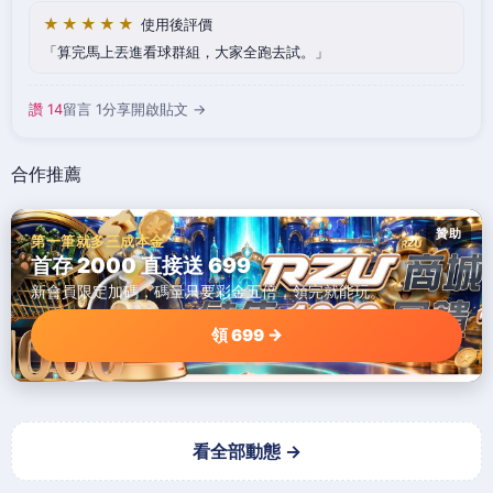
★★★★★
使用後評價
算完馬上丟進看球群組，大家全跑去試。
讚 14
留言 1
分享
開啟貼文 →
合作推薦
贊助
第一筆就多三成本金
首存 2000 直接送 699
新會員限定加碼，碼量只要彩金五倍，領完就能玩。
領 699 →
看全部動態 →