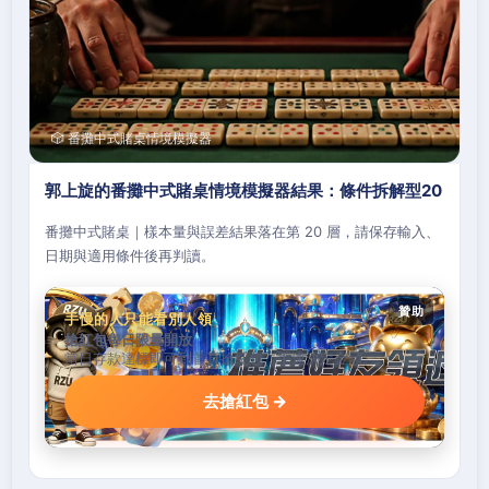
🎲 番攤中式賭桌情境模擬器
郭上旋的番攤中式賭桌情境模擬器結果：條件拆解型20
番攤中式賭桌｜樣本量與誤差結果落在第 20 層，請保存輸入、
日期與適用條件後再判讀。
贊助
手慢的人只能看別人領
搶紅包每日限量開放
當日存款達標即可到首頁搶紅包，手速決定金額。
去搶紅包 →