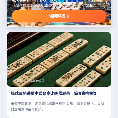
回鍋會員專屬彩金，優惠頁面一鍵領取不用問客服。
領回歸禮 →
🧰 番攤中式賭桌比較器
楊球僮的番攤中式賭桌比較器結果：節奏觀察型2
番攤中式賭桌｜常見錯誤結果落在第 2 層，請保存輸入、日期
與適用條件後再判讀。