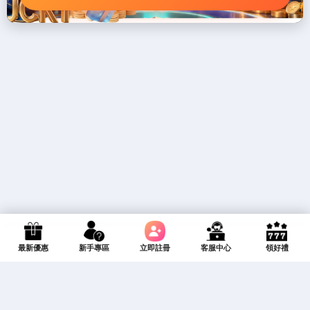
報
帖
算
欄
人
最新優惠
新手專區
立即註冊
客服中心
領好禮
首頁
探索
工具
專欄
人物