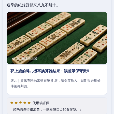
這季的紀錄對起來八九不離十。
🔁 牌九機率換算器
郭上旋的牌九機率換算器結果：誤差帶保守派9
牌九｜資訊查證結果落在第 9 層，請保存輸入、日期與適用條
件後再判讀。
★★★★★
使用後評價
結果頁做得很清楚，一眼看懂自己的看盤型。