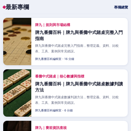
最新專欄
專欄總覽
牌九｜規則與市場結構
牌九番攤百科｜牌九與番攤中式賭桌完整入門
指南
牌九與番攤中式賭桌完整入門指南，整理定義、資料、比較
表、工具、案例與常見錯誤。
牌九番攤百科編輯室・16 分鐘
番攤中式賭桌｜核心數據與指標
牌九番攤百科｜牌九與番攤中式賭桌數據判讀
方法
牌九與番攤中式賭桌數據判讀方法，整理定義、資料、比較
表、工具、案例與常見錯誤。
牌九番攤百科編輯室・6 分鐘
牌九｜賽前資訊查核