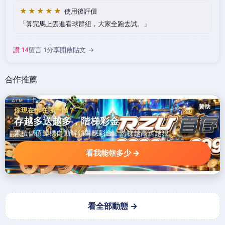
★★★★★
使用後評價
算完馬上丟進看球群組，大家全跑去試。
讚 14
留言 1
分享
開啟貼文 →
合作推薦
贊助
你現在卡在哪一階？
存越多送越多，階梯彩金
累積儲值達標自動解鎖對應彩金，階梯越高送越狠。
看我能領多少 →
看全部動態 →