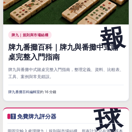
牌九｜規則與市場結構
牌九番攤百科｜牌九與番攤中式賭
桌完整入門指南
牌九與番攤中式賭桌完整入門指南，整理定義、資料、比較表、
工具、案例與常見錯誤。
牌九番攤百科編輯室
約 16 分鐘
🧮 免費牌九評分器
用固定輸入處理牌九｜規則與市場結構，所有計算只在瀏覽器本