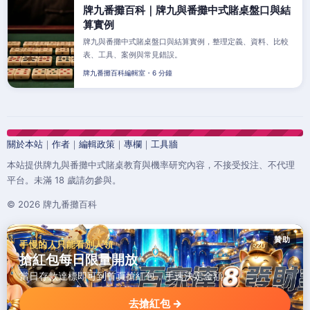
牌九番攤百科｜牌九與番攤中式賭桌盤口與結
算實例
牌九與番攤中式賭桌盤口與結算實例，整理定義、資料、比較
表、工具、案例與常見錯誤。
牌九番攤百科編輯室・6 分鐘
關於本站
｜
作者
｜
編輯政策
｜
專欄
｜
工具牆
本站提供牌九與番攤中式賭桌教育與機率研究內容，不接受投注、不代理
平台。未滿 18 歲請勿參與。
© 2026 牌九番攤百科
贊助
手慢的人只能看別人領
搶紅包每日限量開放
當日存款達標即可到首頁搶紅包，手速決定金額。
去搶紅包 →