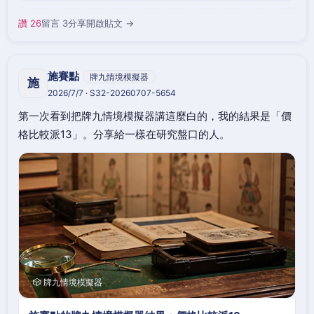
讚 26
留言 3
分享
開啟貼文 →
施賽點
牌九情境模擬器
施
2026/7/7 · S32-20260707-5654
第一次看到把牌九情境模擬器講這麼白的，我的結果是「價
格比較派13」。分享給一樣在研究盤口的人。
🎲 牌九情境模擬器