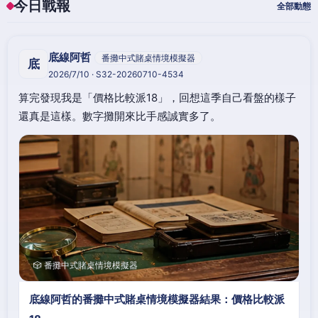
今日戰報
全部動態
底線阿哲
番攤中式賭桌情境模擬器
底
2026/7/10 · S32-20260710-4534
算完發現我是「價格比較派18」，回想這季自己看盤的樣子
還真是這樣。數字攤開來比手感誠實多了。
🎲 番攤中式賭桌情境模擬器
底線阿哲的番攤中式賭桌情境模擬器結果：價格比較派