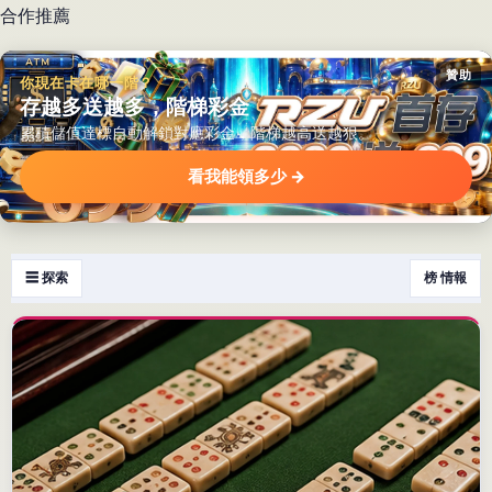
合作推薦
贊助
你現在卡在哪一階？
存越多送越多，階梯彩金
累積儲值達標自動解鎖對應彩金，階梯越高送越狠。
看我能領多少 →
☰ 探索
榜 情報