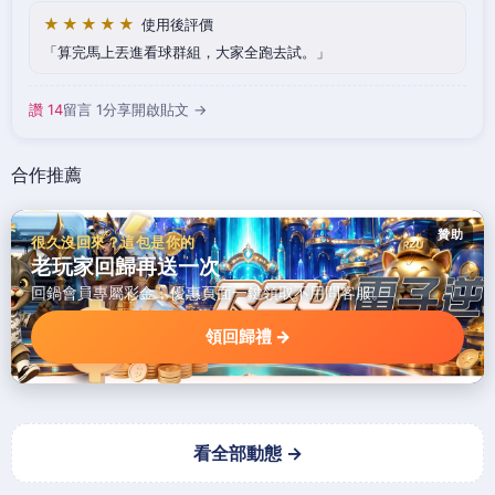
★★★★★
使用後評價
算完馬上丟進看球群組，大家全跑去試。
讚 14
留言 1
分享
開啟貼文 →
合作推薦
贊助
很久沒回來？這包是你的
老玩家回歸再送一次
回鍋會員專屬彩金，優惠頁面一鍵領取不用問客服。
領回歸禮 →
看全部動態 →