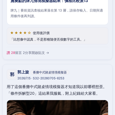
施賽點的牌九情境模擬器結果：價格比較派13
牌九｜賽前資訊查核結果落在第 13 層，請保存輸入、日期與適
用條件後再判讀。
★★★★☆
使用後評價
比想像中認真，不是那種隨便丟個數字的工具。
讚 28
留言 2
分享
開啟貼文 →
郭上旋
番攤中式賭桌情境模擬器
郭
2026/7/5 · S32-20260705-6253
用了這個番攤中式賭桌情境模擬器才知道我以前哪裡想歪。
「條件拆解型20」這結果我服氣，附上紀錄給大家看。