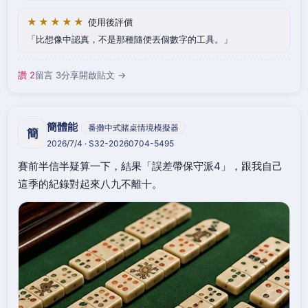
★★★★★
使用後評價
比想像中認真，不是那種隨便丟個數字的工具。
讚 2
留言 3
分享
開啟貼文 →
簡體能
番攤中式賭桌情境模擬器
簡
2026/7/4 · S32-20260704-5495
賽前半信半疑算一下，結果「誤差帶保守派4」，跟我自己
這季的紀錄對起來八九不離十。