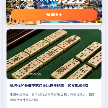
新會員限定加碼，碼量只要彩金五倍，領完就能玩。
領 699 →
🧰 番攤中式賭桌比較器
楊球僮的番攤中式賭桌比較器結果：節奏觀察型2
番攤中式賭桌｜常見錯誤結果落在第 2 層，請保存輸入、日期
與適用條件後再判讀。