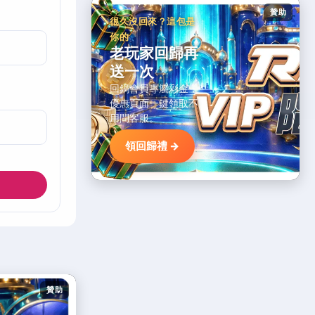
贊助
很久沒回來？這包是
你的
老玩家回歸再
送一次
回鍋會員專屬彩金，
優惠頁面一鍵領取不
用問客服。
領回歸禮 →
贊助