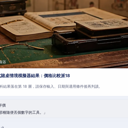
擬器
賭桌情境模擬器結果：價格比較派18
科結果落在第 18 層，請保存輸入、日期與適用條件後再判讀。
評價
那種隨便丟個數字的工具。
 →