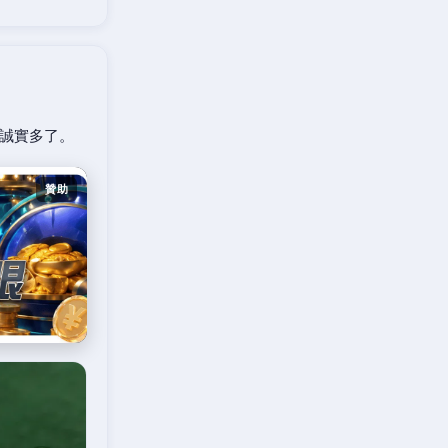
誠實多了。
贊助