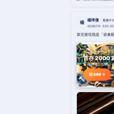
楊球僮
番攤中
楊
2026/7/5 · S32-
算完發現我是「節奏
第一筆就多三成本
首存 2000 
新會員限定加碼，
領 699 →