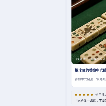
🧰 番攤中式賭桌比較器
楊球僮的番攤中式
番攤中式賭桌｜常見錯
★★★★★
使用後
比想像中認真，不是