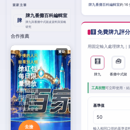
牌九番攤百科編輯室
約 16
當家主筆
牌九番攤百科編輯室
牌
牌九與番攤中式賭桌資料與策略
研究
🧮 免費牌九評
合作推薦
用固定輸入處理牌九｜
贊助
手慢的人只
🧮
🧰
能看別人領
搶紅包
牌九
番攤中式賭
每日限
量開放
工具狀態
可立即使用・結
當日存款達
標即可到首
頁搶紅包，
基準值
手速決定金
額。
去搶
輸入相同口徑的基準資