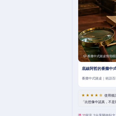
🎲 番攤中式賭桌情境模
底線阿哲的番攤中式
番攤中式賭桌｜術語百
★★★★☆
使用後
比想像中認真，不是
讚 11
留言 2
分享
開啟貼文