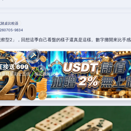
式賭桌比較器
20260705-9834
觀察型2」，回想這季自己看盤的樣子還真是這樣。數字攤開來比手感
金
直接送 699
碼量只要彩金五倍，領完就能玩。