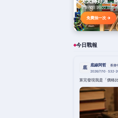
天天轉好運，
單筆存款 3000 就送
免費抽一次 →
今日戰報
底線阿哲
番攤
底
2026/7/10 · S32
算完發現我是「價格比