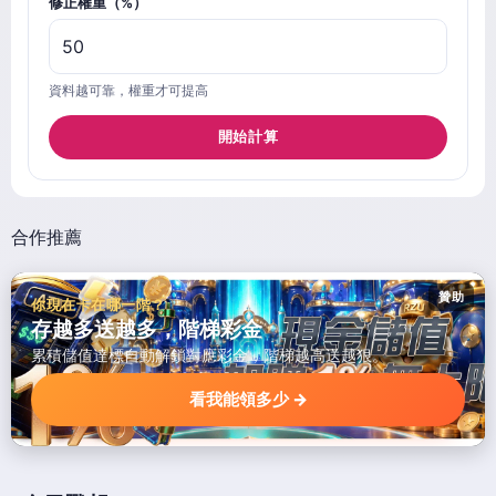
修正權重（%）
資料越可靠，權重才可提高
開始計算
合作推薦
贊助
你現在卡在哪一階？
存越多送越多，階梯彩金
累積儲值達標自動解鎖對應彩金，階梯越高送越狠。
看我能領多少 →