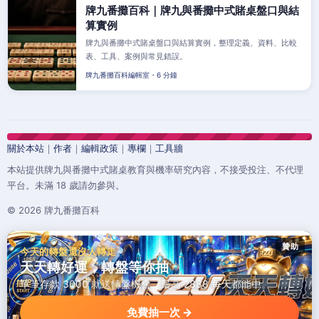
牌九番攤百科｜牌九與番攤中式賭桌盤口與結
算實例
牌九與番攤中式賭桌盤口與結算實例，整理定義、資料、比較
表、工具、案例與常見錯誤。
牌九番攤百科編輯室・6 分鐘
關於本站
｜
作者
｜
編輯政策
｜
專欄
｜
工具牆
本站提供牌九與番攤中式賭桌教育與機率研究內容，不接受投注、不代理
平台。未滿 18 歲請勿參與。
© 2026 牌九番攤百科
贊助
今天的轉盤還沒人轉走
天天轉好運，轉盤等你抽
單筆存款 3000 就送轉盤機會，最高 2888 每天都能中。
免費抽一次 →