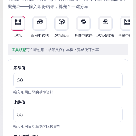
機完成——輸入即得結果，算完可一鍵分享
🧮
🧰
🎲
🔁
🧰
🧮
牌九
番攤中式賭
牌九情境
番攤中式賭
牌九檢核表
番攤中式
工具狀態
可立即使用・結果只存在本機・完成後可分享
基準值
輸入相同口徑的基準資料
比較值
輸入相同日期範圍的比較資料