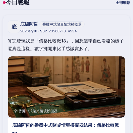
今日戰報
全部動態
底線阿哲
番攤中式賭桌情境模擬器
底
2026/7/10 · S32-20260710-4534
算完發現我是「價格比較派18」，回想這季自己看盤的樣子
還真是這樣。數字攤開來比手感誠實多了。
🎲 番攤中式賭桌情境模擬器
底線阿哲的番攤中式賭桌情境模擬器結果：價格比較派