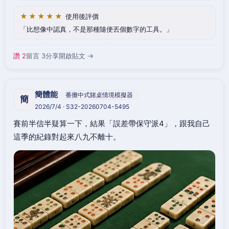
★★★★★
使用後評價
比想像中認真，不是那種隨便丟個數字的工具。
讚 2
留言 3
分享
開啟貼文 →
簡體能
番攤中式賭桌情境模擬器
簡
2026/7/4 · S32-20260704-5495
賽前半信半疑算一下，結果「誤差帶保守派4」，跟我自己
這季的紀錄對起來八九不離十。