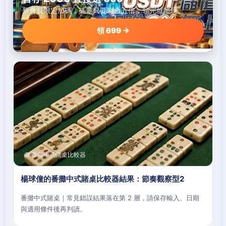
新會員限定加碼，碼量只要彩金五倍，領完就能玩。
領 699 →
🧰 番攤中式賭桌比較器
楊球僮的番攤中式賭桌比較器結果：節奏觀察型2
番攤中式賭桌｜常見錯誤結果落在第 2 層，請保存輸入、日期
與適用條件後再判讀。