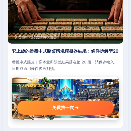
🎲 番攤中式賭桌情境模擬器
郭上旋的番攤中式賭桌情境模擬器結果：條件拆解型20
番攤中式賭桌｜樣本量與誤差結果落在第 20 層，請保存輸入、
日期與適用條件後再判讀。
贊助
今天的轉盤還沒人轉走
天天轉好運，轉盤等你抽
單筆存款 3000 就送轉盤機會，最高 2888 每天都能中。
免費抽一次 →