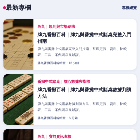
最新專欄
專欄總覽
牌九｜規則與市場結構
牌九番攤百科｜牌九與番攤中式賭桌完整入門
指南
牌九與番攤中式賭桌完整入門指南，整理定義、資料、比較
表、工具、案例與常見錯誤。
牌九番攤百科編輯室・16 分鐘
番攤中式賭桌｜核心數據與指標
牌九番攤百科｜牌九與番攤中式賭桌數據判讀
方法
牌九與番攤中式賭桌數據判讀方法，整理定義、資料、比較
表、工具、案例與常見錯誤。
牌九番攤百科編輯室・6 分鐘
牌九｜賽前資訊查核