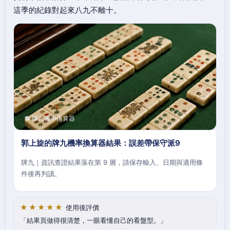
這季的紀錄對起來八九不離十。
🔁 牌九機率換算器
郭上旋的牌九機率換算器結果：誤差帶保守派9
牌九｜資訊查證結果落在第 9 層，請保存輸入、日期與適用條
件後再判讀。
★★★★★
使用後評價
結果頁做得很清楚，一眼看懂自己的看盤型。