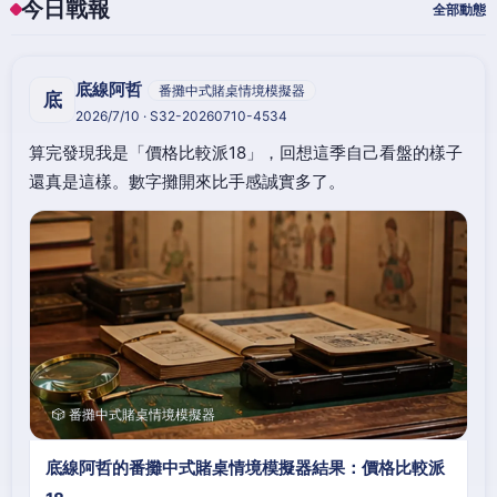
今日戰報
全部動態
底線阿哲
番攤中式賭桌情境模擬器
底
2026/7/10 · S32-20260710-4534
算完發現我是「價格比較派18」，回想這季自己看盤的樣子
還真是這樣。數字攤開來比手感誠實多了。
🎲 番攤中式賭桌情境模擬器
底線阿哲的番攤中式賭桌情境模擬器結果：價格比較派