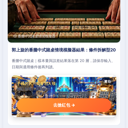
🎲 番攤中式賭桌情境模擬器
郭上旋的番攤中式賭桌情境模擬器結果：條件拆解型20
番攤中式賭桌｜樣本量與誤差結果落在第 20 層，請保存輸入、
日期與適用條件後再判讀。
贊助
手慢的人只能看別人領
搶紅包每日限量開放
當日存款達標即可到首頁搶紅包，手速決定金額。
去搶紅包 →