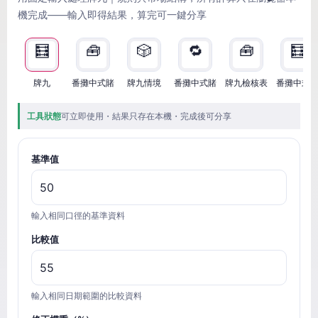
機完成——輸入即得結果，算完可一鍵分享
🧮
🧰
🎲
🔁
🧰
🧮
牌九
番攤中式賭
牌九情境
番攤中式賭
牌九檢核表
番攤中式
工具狀態
可立即使用・結果只存在本機・完成後可分享
基準值
輸入相同口徑的基準資料
比較值
輸入相同日期範圍的比較資料