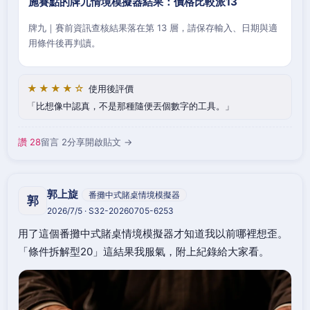
施賽點的牌九情境模擬器結果：價格比較派13
牌九｜賽前資訊查核結果落在第 13 層，請保存輸入、日期與適
用條件後再判讀。
★★★★☆
使用後評價
比想像中認真，不是那種隨便丟個數字的工具。
讚 28
留言 2
分享
開啟貼文 →
郭上旋
番攤中式賭桌情境模擬器
郭
2026/7/5 · S32-20260705-6253
用了這個番攤中式賭桌情境模擬器才知道我以前哪裡想歪。
「條件拆解型20」這結果我服氣，附上紀錄給大家看。