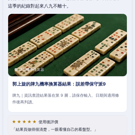
這季的紀錄對起來八九不離十。
🔁 牌九機率換算器
郭上旋的牌九機率換算器結果：誤差帶保守派9
牌九｜資訊查證結果落在第 9 層，請保存輸入、日期與適用條
件後再判讀。
★★★★★
使用後評價
結果頁做得很清楚，一眼看懂自己的看盤型。