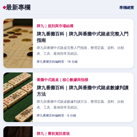
最新專欄
專欄總覽
牌九｜規則與市場結構
牌九番攤百科｜牌九與番攤中式賭桌完整入門
指南
牌九與番攤中式賭桌完整入門指南，整理定義、資料、比較
表、工具、案例與常見錯誤。
牌九番攤百科編輯室・16 分鐘
番攤中式賭桌｜核心數據與指標
牌九番攤百科｜牌九與番攤中式賭桌數據判讀
方法
牌九與番攤中式賭桌數據判讀方法，整理定義、資料、比較
表、工具、案例與常見錯誤。
牌九番攤百科編輯室・6 分鐘
牌九｜賽前資訊查核