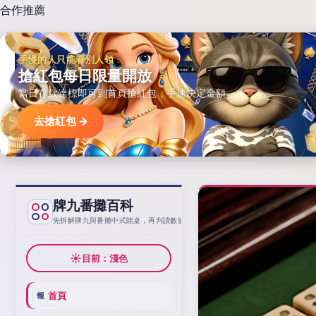
合作推薦
手慢的人只能看別人領
搶紅包每日限量開放
當日存款達標即可到首頁搶紅包，手速決定金額。
去搶紅包 →
牌九番攤百科
基線
先拆解牌九與番攤中式賭桌，再判讀數據與價格
☀
目前：淺色
首頁
報