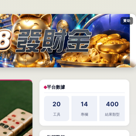
贊助
平台數據
20
14
400
工具
專欄
結果類型