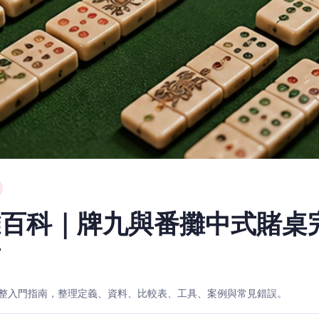
攤百科｜牌九與番攤中式賭桌
南
整入門指南，整理定義、資料、比較表、工具、案例與常見錯誤。