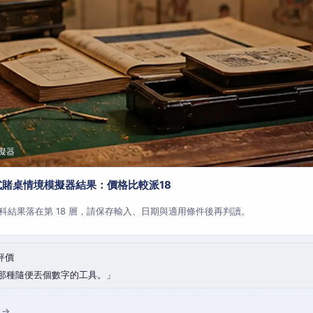
擬器
賭桌情境模擬器結果：價格比較派18
科結果落在第 18 層，請保存輸入、日期與適用條件後再判讀。
評價
那種隨便丟個數字的工具。
 →