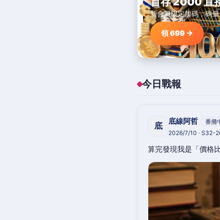
首存 2000 直
新會員限定加碼，碼量
領 699 →
今日戰報
底線阿哲
番攤
底
2026/7/10 · S32
算完發現我是「價格比