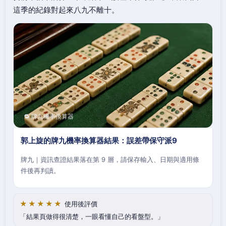
這季的紀錄對起來八九不離十。
🔁 牌九機率換算器
郭上旋的牌九機率換算器結果：誤差帶保守派9
牌九｜資訊查證結果落在第 9 層，請保存輸入、日期與適用條
件後再判讀。
★★★★★
使用後評價
結果頁做得很清楚，一眼看懂自己的看盤型。