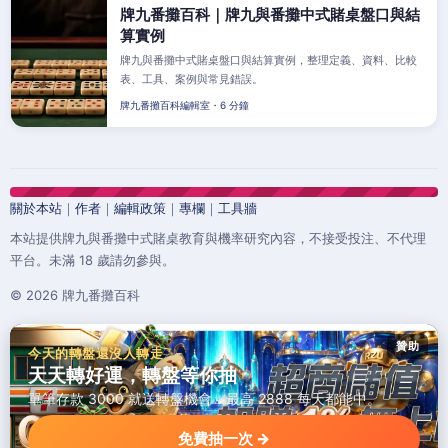
牌九番攤百科｜牌九與番攤中式賭桌盤口與結
算實例
牌九與番攤中式賭桌盤口與結算實例，整理定義、資料、比較
表、工具、案例與常見錯誤。
牌九番攤百科編輯室・6 分鐘
關於本站
｜
作者
｜
編輯政策
｜
專欄
｜
工具牆
本站提供牌九與番攤中式賭桌教育與機率研究內容，不接受投注、不代理
平台。未滿 18 歲請勿參與。
© 2026 牌九番攤百科
贊助
今天的轉盤還沒人轉走
天天轉好運，轉盤等你抽
單筆存款 3000 就送轉盤機會，最高 2888 每天都能中。
免費抽一次 →