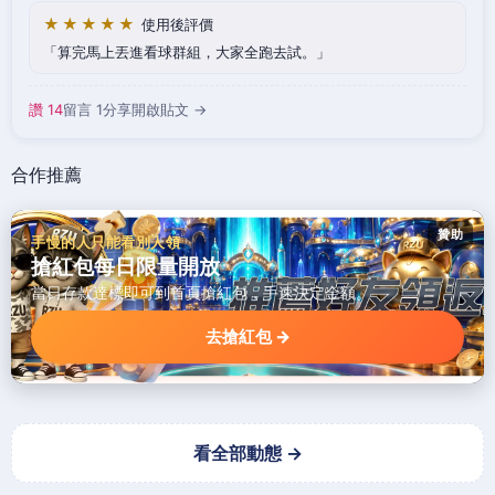
★★★★★
使用後評價
算完馬上丟進看球群組，大家全跑去試。
讚 14
留言 1
分享
開啟貼文 →
合作推薦
贊助
手慢的人只能看別人領
搶紅包每日限量開放
當日存款達標即可到首頁搶紅包，手速決定金額。
去搶紅包 →
看全部動態 →