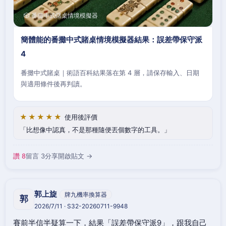
🎲 番攤中式賭桌情境模擬器
簡體能的番攤中式賭桌情境模擬器結果：誤差帶保守派
4
番攤中式賭桌｜術語百科結果落在第 4 層，請保存輸入、日期
與適用條件後再判讀。
★★★★★
使用後評價
比想像中認真，不是那種隨便丟個數字的工具。
讚 8
留言 3
分享
開啟貼文 →
郭上旋
牌九機率換算器
郭
2026/7/11 · S32-20260711-9948
賽前半信半疑算一下，結果「誤差帶保守派9」，跟我自己