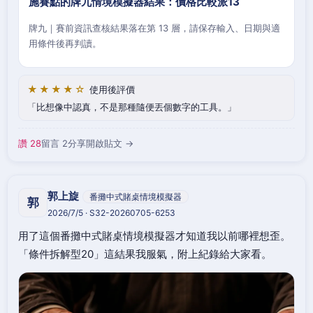
施賽點的牌九情境模擬器結果：價格比較派13
牌九｜賽前資訊查核結果落在第 13 層，請保存輸入、日期與適
用條件後再判讀。
★★★★☆
使用後評價
比想像中認真，不是那種隨便丟個數字的工具。
讚 28
留言 2
分享
開啟貼文 →
郭上旋
番攤中式賭桌情境模擬器
郭
2026/7/5 · S32-20260705-6253
用了這個番攤中式賭桌情境模擬器才知道我以前哪裡想歪。
「條件拆解型20」這結果我服氣，附上紀錄給大家看。