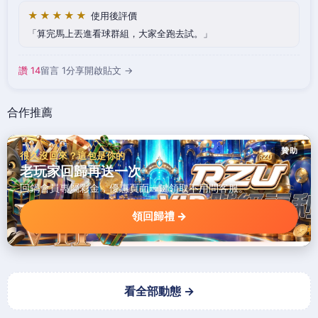
★★★★★
使用後評價
算完馬上丟進看球群組，大家全跑去試。
讚 14
留言 1
分享
開啟貼文 →
合作推薦
贊助
很久沒回來？這包是你的
老玩家回歸再送一次
回鍋會員專屬彩金，優惠頁面一鍵領取不用問客服。
領回歸禮 →
看全部動態 →