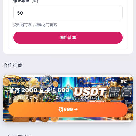
修正權重（%）
資料越可靠，權重才可提高
開始計算
合作推薦
贊助
第一筆就多三成本金
首存 2000 直接送 699
新會員限定加碼，碼量只要彩金五倍，領完就能玩。
領 699 →