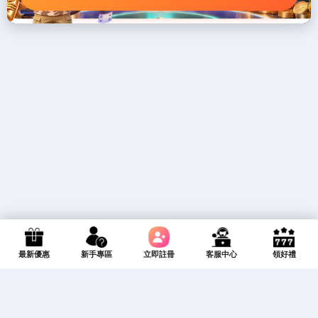
報
帖
算
欄
人
最新優惠
新手專區
立即註冊
客服中心
領好禮
首頁
探索
工具
專欄
人物