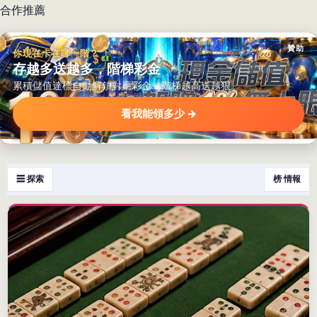
合作推薦
贊助
你現在卡在哪一階？
存越多送越多，階梯彩金
累積儲值達標自動解鎖對應彩金，階梯越高送越狠。
看我能領多少 →
☰ 探索
榜 情報