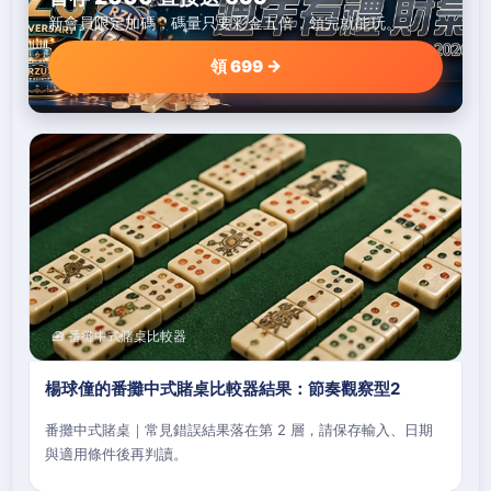
新會員限定加碼，碼量只要彩金五倍，領完就能玩。
領 699 →
🧰 番攤中式賭桌比較器
楊球僮的番攤中式賭桌比較器結果：節奏觀察型2
番攤中式賭桌｜常見錯誤結果落在第 2 層，請保存輸入、日期
與適用條件後再判讀。