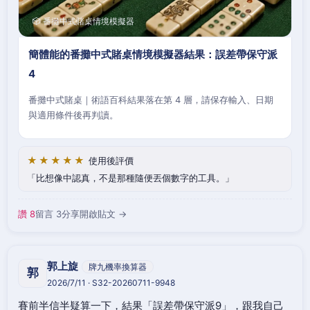
🎲 番攤中式賭桌情境模擬器
簡體能的番攤中式賭桌情境模擬器結果：誤差帶保守派
4
番攤中式賭桌｜術語百科結果落在第 4 層，請保存輸入、日期
與適用條件後再判讀。
★★★★★
使用後評價
比想像中認真，不是那種隨便丟個數字的工具。
讚 8
留言 3
分享
開啟貼文 →
郭上旋
牌九機率換算器
郭
2026/7/11 · S32-20260711-9948
賽前半信半疑算一下，結果「誤差帶保守派9」，跟我自己