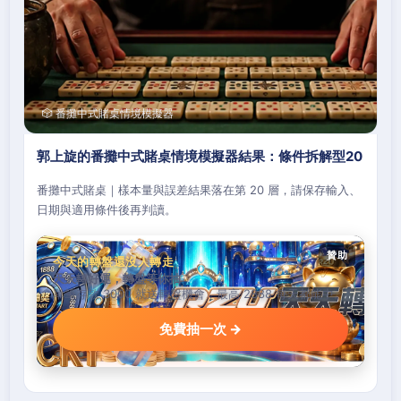
🎲 番攤中式賭桌情境模擬器
郭上旋的番攤中式賭桌情境模擬器結果：條件拆解型20
番攤中式賭桌｜樣本量與誤差結果落在第 20 層，請保存輸入、
日期與適用條件後再判讀。
贊助
今天的轉盤還沒人轉走
天天轉好運，轉盤等你抽
單筆存款 3000 就送轉盤機會，最高 2888 每天都能中。
免費抽一次 →