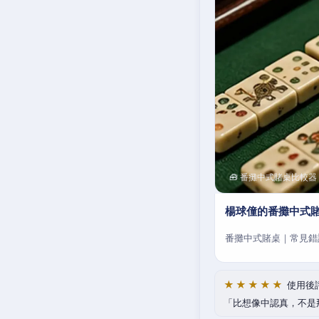
🧰 番攤中式賭桌比較器
楊球僮的番攤中式
番攤中式賭桌｜常見錯
★★★★★
使用後
比想像中認真，不是