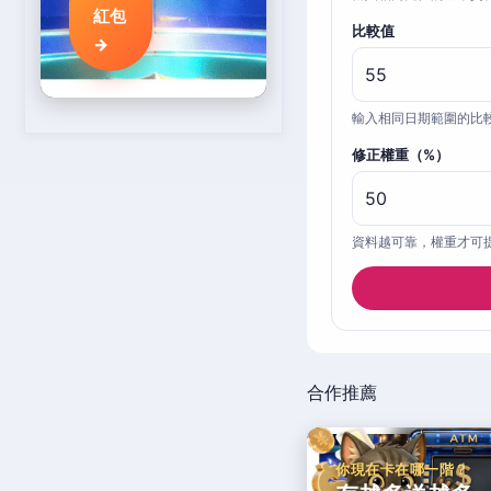
紅包
比較值
→
輸入相同日期範圍的比
修正權重（%）
資料越可靠，權重才可
合作推薦
你現在卡在哪一階？