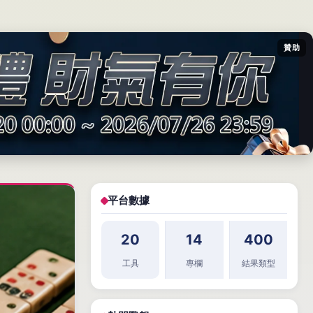
贊助
平台數據
20
14
400
工具
專欄
結果類型