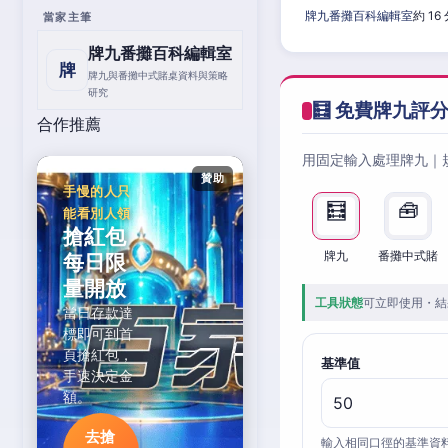
牌九番攤百科編輯室
約 16
當家主筆
牌九番攤百科編輯室
牌
牌九與番攤中式賭桌資料與策略
研究
🧮 免費牌九評
合作推薦
用固定輸入處理牌九｜
贊助
手慢的人只
🧮
🧰
能看別人領
搶紅包
牌九
番攤中式賭
每日限
量開放
工具狀態
可立即使用・結
當日存款達
標即可到首
頁搶紅包，
基準值
手速決定金
額。
去搶
輸入相同口徑的基準資