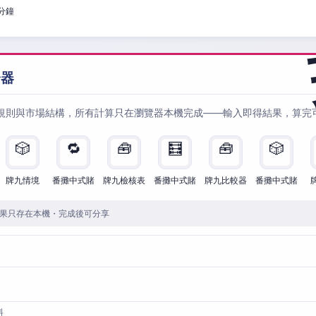
 分鐘
分器
規則與市場結構，所有計算只在瀏覽器本機完成——輸入即得結果，算完
🎲
🔁
🧰
🧮
🧰
🎲
牌九情境
番攤中式賭
牌九檢核表
番攤中式賭
牌九比較器
番攤中式賭
果只存在本機・完成後可分享
料