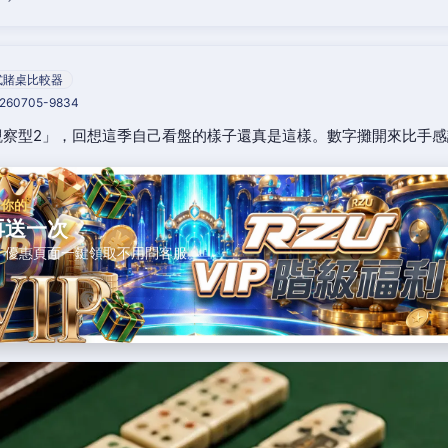
式賭桌比較器
20260705-9834
觀察型2」，回想這季自己看盤的樣子還真是這樣。數字攤開來比手感
是你的
再送一次
，優惠頁面一鍵領取不用問客服。