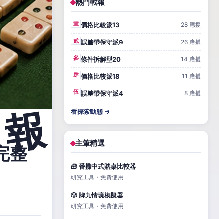
熱門戰報
壹
價格比較派13
28 應援
貳
誤差帶保守派9
26 應援
參
條件拆解型20
14 應援
肆
價格比較派18
11 應援
伍
誤差帶保守派4
8 應援
看探索動態 →
主筆精選
完整
🧰 番攤中式賭桌比較器
研究工具・免費使用
🎲 牌九情境模擬器
研究工具・免費使用