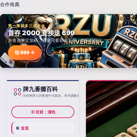
合作推薦
第一筆就多三成本金
首存 2000 直接送 699
新會員限定加碼，碼量只要彩金五倍，領完就能玩。
領 699 →
牌九番攤百科
基線
先拆解牌九與番攤中式賭桌，再判讀數據與價格
☀
目前：淺色
首頁
報