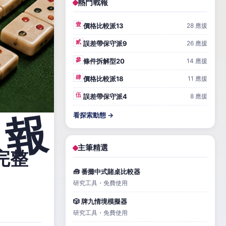
熱門戰報
壹
價格比較派13
28 應援
貳
誤差帶保守派9
26 應援
參
條件拆解型20
14 應援
肆
價格比較派18
11 應援
伍
誤差帶保守派4
8 應援
看探索動態 →
主筆精選
完整
🧰 番攤中式賭桌比較器
研究工具・免費使用
🎲 牌九情境模擬器
研究工具・免費使用