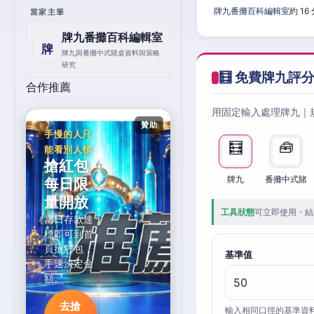
牌九番攤百科編輯室
約 16
當家主筆
牌九番攤百科編輯室
牌
牌九與番攤中式賭桌資料與策略
研究
🧮 免費牌九評
合作推薦
用固定輸入處理牌九｜
贊助
手慢的人只
🧮
🧰
能看別人領
搶紅包
牌九
番攤中式賭
每日限
量開放
工具狀態
可立即使用・結
當日存款達
標即可到首
頁搶紅包，
基準值
手速決定金
額。
去搶
輸入相同口徑的基準資