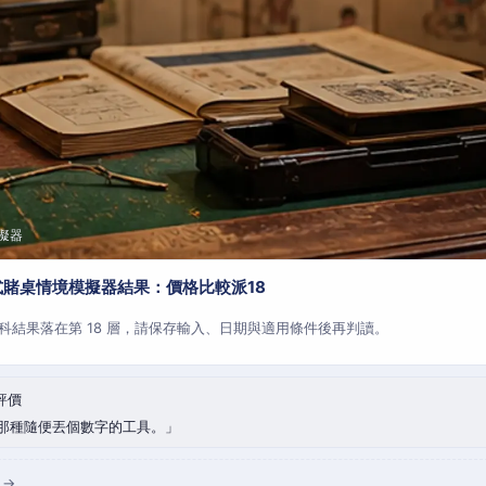
擬器
賭桌情境模擬器結果：價格比較派18
科結果落在第 18 層，請保存輸入、日期與適用條件後再判讀。
評價
那種隨便丟個數字的工具。
 →