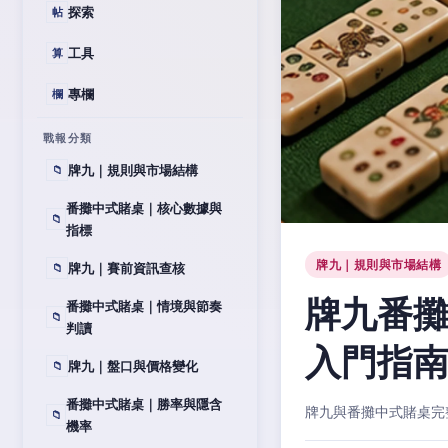
探索
帖
工具
算
專欄
欄
戰報分類
牌九｜規則與市場結構
📁
番攤中式賭桌｜核心數據與
📁
指標
牌九｜規則與市場結構
牌九｜賽前資訊查核
📁
牌九番
番攤中式賭桌｜情境與節奏
📁
判讀
入門指
牌九｜盤口與價格變化
📁
番攤中式賭桌｜勝率與隱含
牌九與番攤中式賭桌完
📁
機率