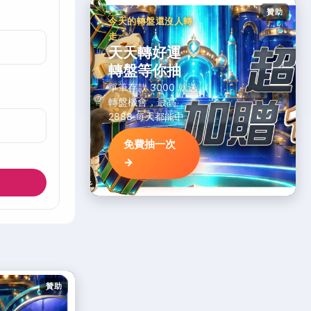
贊助
今天的轉盤還沒人轉
走
天天轉好運，
轉盤等你抽
單筆存款 3000 就送
轉盤機會，最高
2888 每天都能中。
免費抽一次
→
贊助