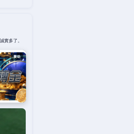
誠實多了。
贊助