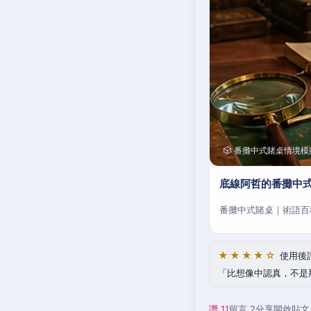
🎲 番攤中式賭桌情境模
底線阿哲的番攤中式
番攤中式賭桌｜術語百
★★★★☆
使用後
比想像中認真，不是
讚 11
留言 2
分享
開啟貼文