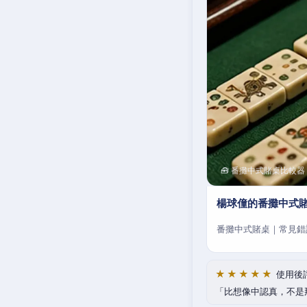
🧰 番攤中式賭桌比較器
楊球僮的番攤中式
番攤中式賭桌｜常見錯
★★★★★
使用後
比想像中認真，不是