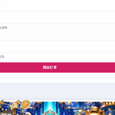
較資料
提高
開始計算