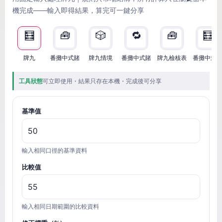
機完成——輸入即得結果，算完可一鍵分享
🧮
🧰
🎲
🔁
🧰
🧮
牌九
番攤中式賭
牌九情境
番攤中式賭
牌九檢核表
番攤中式
工具狀態
可立即使用・結果只存在本機・完成後可分享
基準值
輸入相同口徑的基準資料
比較值
輸入相同日期範圍的比較資料