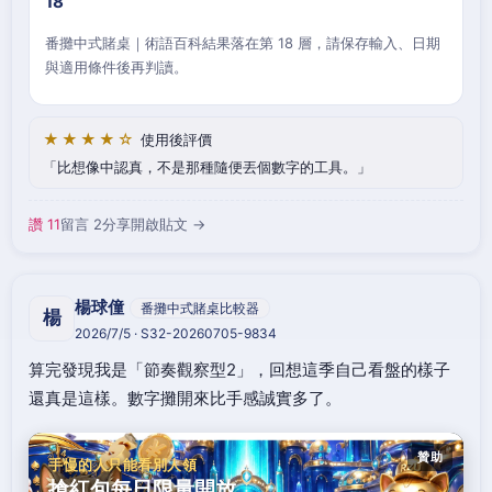
18
番攤中式賭桌｜術語百科結果落在第 18 層，請保存輸入、日期
與適用條件後再判讀。
★★★★☆
使用後評價
比想像中認真，不是那種隨便丟個數字的工具。
讚 11
留言 2
分享
開啟貼文 →
楊球僮
番攤中式賭桌比較器
楊
2026/7/5 · S32-20260705-9834
算完發現我是「節奏觀察型2」，回想這季自己看盤的樣子
還真是這樣。數字攤開來比手感誠實多了。
贊助
手慢的人只能看別人領
搶紅包每日限量開放