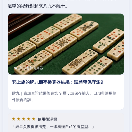
這季的紀錄對起來八九不離十。
🔁 牌九機率換算器
郭上旋的牌九機率換算器結果：誤差帶保守派9
牌九｜資訊查證結果落在第 9 層，請保存輸入、日期與適用條
件後再判讀。
★★★★★
使用後評價
結果頁做得很清楚，一眼看懂自己的看盤型。