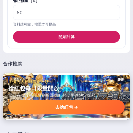
修正權重（%）
資料越可靠，權重才可提高
開始計算
合作推薦
贊助
手慢的人只能看別人領
搶紅包每日限量開放
當日存款達標即可到首頁搶紅包，手速決定金額。
去搶紅包 →