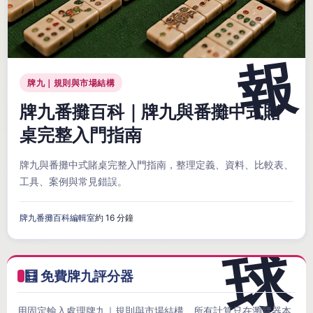
牌九｜規則與市場結構
牌九番攤百科｜牌九與番攤中式賭
桌完整入門指南
牌九與番攤中式賭桌完整入門指南，整理定義、資料、比較表、
工具、案例與常見錯誤。
牌九番攤百科編輯室
約 16 分鐘
🧮 免費牌九評分器
用固定輸入處理牌九｜規則與市場結構，所有計算只在瀏覽器本