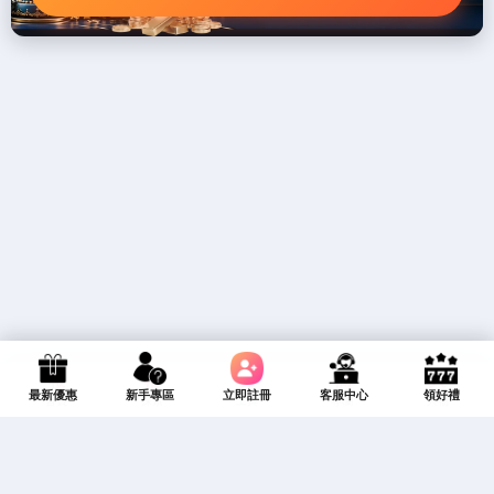
報
帖
算
欄
人
最新優惠
新手專區
立即註冊
客服中心
領好禮
首頁
探索
工具
專欄
人物