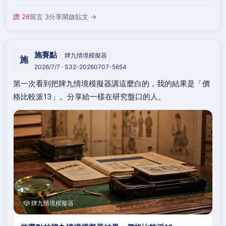
讚 26
留言 3
分享
開啟貼文 →
施賽點
牌九情境模擬器
施
2026/7/7 · S32-20260707-5654
第一次看到把牌九情境模擬器講這麼白的，我的結果是「價
格比較派13」。分享給一樣在研究盤口的人。
🎲 牌九情境模擬器