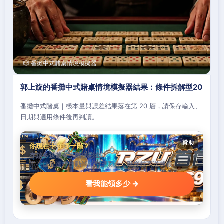
🎲 番攤中式賭桌情境模擬器
郭上旋的番攤中式賭桌情境模擬器結果：條件拆解型20
番攤中式賭桌｜樣本量與誤差結果落在第 20 層，請保存輸入、
日期與適用條件後再判讀。
贊助
你現在卡在哪一階？
存越多送越多，階梯彩金
累積儲值達標自動解鎖對應彩金，階梯越高送越狠。
看我能領多少 →