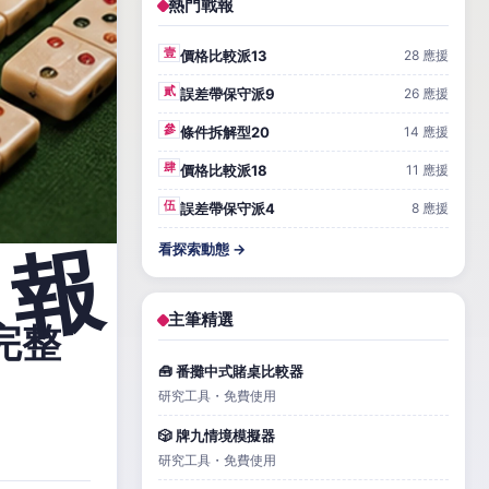
熱門戰報
壹
價格比較派13
28 應援
貳
誤差帶保守派9
26 應援
參
條件拆解型20
14 應援
肆
價格比較派18
11 應援
伍
誤差帶保守派4
8 應援
看探索動態 →
主筆精選
完整
🧰 番攤中式賭桌比較器
研究工具・免費使用
🎲 牌九情境模擬器
研究工具・免費使用