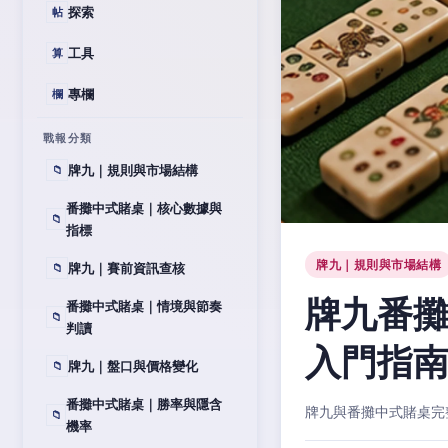
探索
帖
工具
算
專欄
欄
戰報分類
牌九｜規則與市場結構
📁
番攤中式賭桌｜核心數據與
📁
指標
牌九｜規則與市場結構
牌九｜賽前資訊查核
📁
牌九番
番攤中式賭桌｜情境與節奏
📁
判讀
入門指
牌九｜盤口與價格變化
📁
番攤中式賭桌｜勝率與隱含
牌九與番攤中式賭桌完
📁
機率