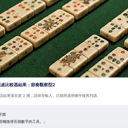
賭桌比較器結果：節奏觀察型2
誤結果落在第 2 層，請保存輸入、日期與適用條件後再判讀。
評價
那種隨便丟個數字的工具。