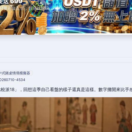
接送 699
只要彩金五倍，領完就能玩。
中式賭桌情境模擬器
-20260710-4534
較派18」，回想這季自己看盤的樣子還真是這樣。數字攤開來比手