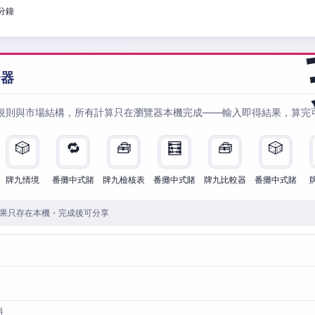
 分鐘
分器
規則與市場結構，所有計算只在瀏覽器本機完成——輸入即得結果，算完
🎲
🔁
🧰
🧮
🧰
🎲
牌九情境
番攤中式賭
牌九檢核表
番攤中式賭
牌九比較器
番攤中式賭
果只存在本機・完成後可分享
料