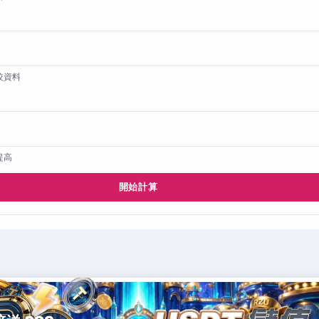
較資料
提高
開始計算