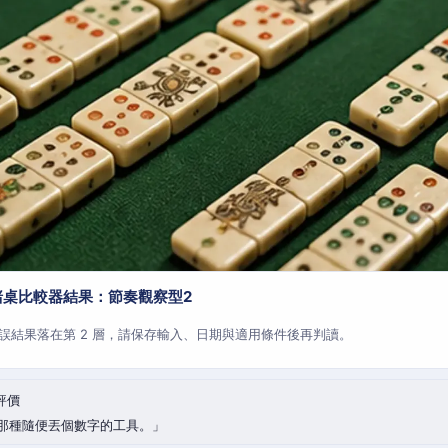
賭桌比較器結果：節奏觀察型2
誤結果落在第 2 層，請保存輸入、日期與適用條件後再判讀。
評價
那種隨便丟個數字的工具。