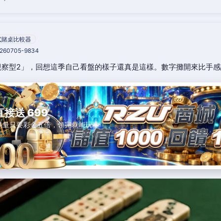
式賭桌比較器
20260705-9834
觀察型2」，回想這季自己看盤的樣子還真是這樣。數字攤開來比手感
金
直接送 699
碼量只要彩金五倍，領完就能玩。