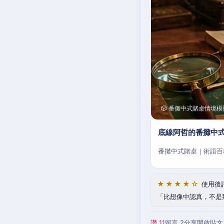
🎲 番攤中式賭桌情境模
底線阿哲的番攤中式
番攤中式賭桌｜術語百
★★★★☆
使用後
比想像中認真，不是
讚 11
留言 2
分享
開啟貼文