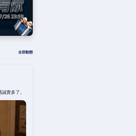
全部動態
感誠實多了。