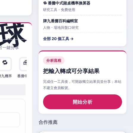
🔁 番攤中式賭桌機率換算器
研究工具・免費使用
牌九番攤百科編輯室
人物・場地與盤口研究
全部 20 個工具 →
可一鍵分享
分析流程
🔁
🧰
🧮
🧰
🎲
🔁

把輸入轉成可分享結果
牌九機率
番攤中式賭
牌九
番攤中式賭
牌九情境
番攤中式賭
牌九
完成任一工具後，可開啟獨立結果頁並分享；本站
不建立會員帳號。
開始分析
合作推薦