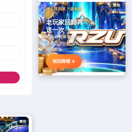
贊助
很久沒回來？這包是
你的
老玩家回歸再
送一次
回鍋會員專屬彩金，
優惠頁面一鍵領取不
用問客服。
領回歸禮 →
贊助