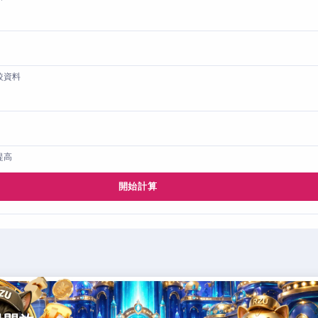
較資料
提高
開始計算