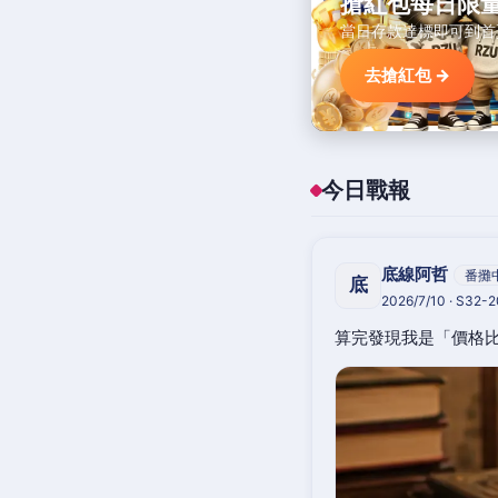
搶紅包每日限
當日存款達標即可到首
去搶紅包 →
今日戰報
底線阿哲
番攤
底
2026/7/10 · S32
算完發現我是「價格比