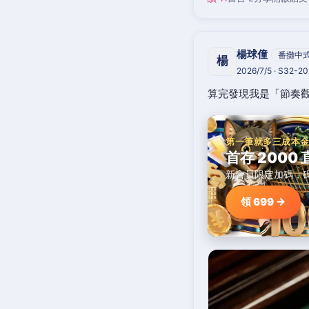
楊球僮
番攤中
楊
2026/7/5 · S32-
算完發現我是「節奏
第一筆就多三成本
首存 2000 
新會員限定加碼，
領 699 →