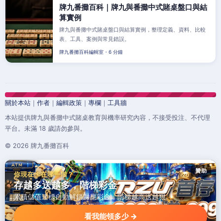
牌九番攤百科｜牌九與番攤中式賭桌盤口與結
算實例
牌九與番攤中式賭桌盤口與結算實例，整理定義、資料、比較
表、工具、案例與常見錯誤。
牌九番攤百科編輯室・6 分鐘
關於本站
｜
作者
｜
編輯政策
｜
專欄
｜
工具牆
本站提供牌九與番攤中式賭桌教育與機率研究內容，不接受投注、不代理
平台。未滿 18 歲請勿參與。
© 2026 牌九番攤百科
贊助
你現在卡在哪一階？
存越多送越多，階梯彩金
累積儲值達標自動解鎖對應彩金，階梯越高送越狠。
看我能領多少 →