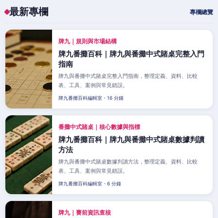
最新專欄
專欄總覽
牌九｜規則與市場結構
牌九番攤百科｜牌九與番攤中式賭桌完整入門
指南
牌九與番攤中式賭桌完整入門指南，整理定義、資料、比較
表、工具、案例與常見錯誤。
牌九番攤百科編輯室・16 分鐘
番攤中式賭桌｜核心數據與指標
牌九番攤百科｜牌九與番攤中式賭桌數據判讀
方法
牌九與番攤中式賭桌數據判讀方法，整理定義、資料、比較
表、工具、案例與常見錯誤。
牌九番攤百科編輯室・6 分鐘
牌九｜賽前資訊查核