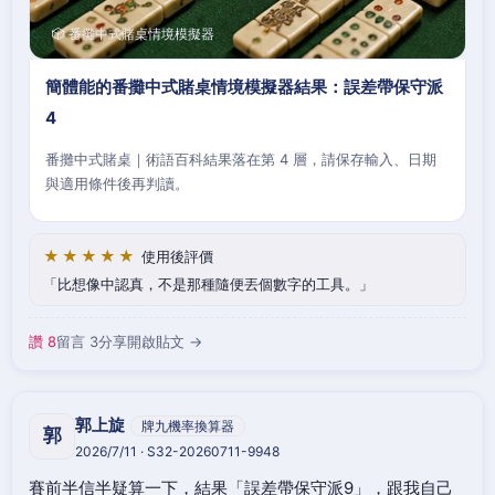
🎲 番攤中式賭桌情境模擬器
簡體能的番攤中式賭桌情境模擬器結果：誤差帶保守派
4
番攤中式賭桌｜術語百科結果落在第 4 層，請保存輸入、日期
與適用條件後再判讀。
★★★★★
使用後評價
比想像中認真，不是那種隨便丟個數字的工具。
讚 8
留言 3
分享
開啟貼文 →
郭上旋
牌九機率換算器
郭
2026/7/11 · S32-20260711-9948
賽前半信半疑算一下，結果「誤差帶保守派9」，跟我自己