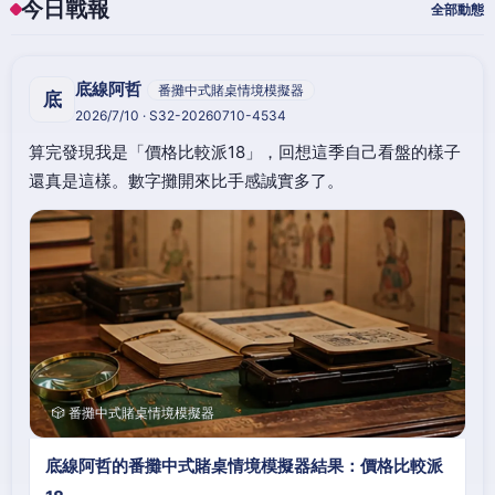
今日戰報
全部動態
底線阿哲
番攤中式賭桌情境模擬器
底
2026/7/10 · S32-20260710-4534
算完發現我是「價格比較派18」，回想這季自己看盤的樣子
還真是這樣。數字攤開來比手感誠實多了。
🎲 番攤中式賭桌情境模擬器
底線阿哲的番攤中式賭桌情境模擬器結果：價格比較派