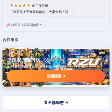
★★★★★
使用後評價
算完馬上丟進看球群組，大家全跑去試。
讚 14
留言 1
分享
開啟貼文 →
合作推薦
贊助
很久沒回來？這包是你的
老玩家回歸再送一次
回鍋會員專屬彩金，優惠頁面一鍵領取不用問客服。
領回歸禮 →
看全部動態 →