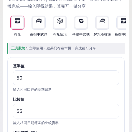
機完成——輸入即得結果，算完可一鍵分享
🧮
🧰
🎲
🔁
🧰
🧮
牌九
番攤中式賭
牌九情境
番攤中式賭
牌九檢核表
番攤中式
工具狀態
可立即使用・結果只存在本機・完成後可分享
基準值
輸入相同口徑的基準資料
比較值
輸入相同日期範圍的比較資料