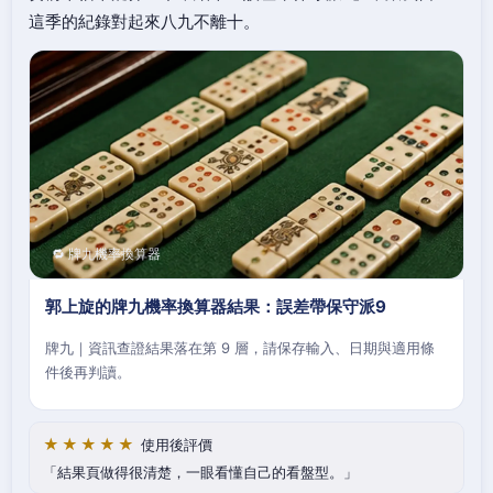
這季的紀錄對起來八九不離十。
🔁 牌九機率換算器
郭上旋的牌九機率換算器結果：誤差帶保守派9
牌九｜資訊查證結果落在第 9 層，請保存輸入、日期與適用條
件後再判讀。
★★★★★
使用後評價
結果頁做得很清楚，一眼看懂自己的看盤型。