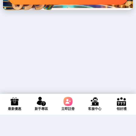
報
帖
算
欄
人
最新優惠
新手專區
立即註冊
客服中心
領好禮
首頁
探索
工具
專欄
人物