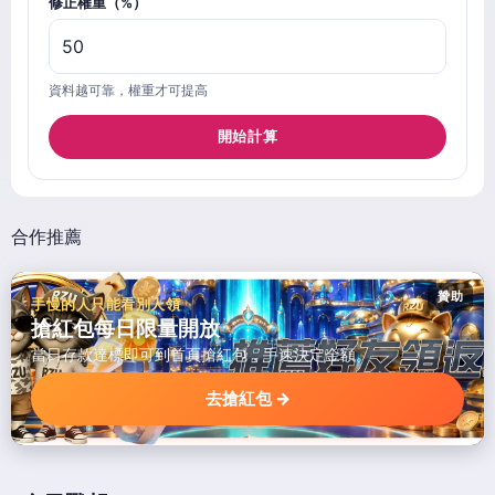
修正權重（%）
資料越可靠，權重才可提高
開始計算
合作推薦
贊助
手慢的人只能看別人領
搶紅包每日限量開放
當日存款達標即可到首頁搶紅包，手速決定金額。
去搶紅包 →