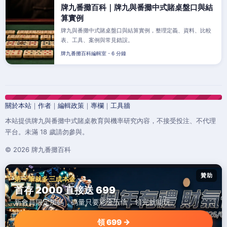
牌九番攤百科｜牌九與番攤中式賭桌盤口與結
算實例
牌九與番攤中式賭桌盤口與結算實例，整理定義、資料、比較
表、工具、案例與常見錯誤。
牌九番攤百科編輯室・6 分鐘
關於本站
｜
作者
｜
編輯政策
｜
專欄
｜
工具牆
本站提供牌九與番攤中式賭桌教育與機率研究內容，不接受投注、不代理
平台。未滿 18 歲請勿參與。
© 2026 牌九番攤百科
贊助
第一筆就多三成本金
首存 2000 直接送 699
新會員限定加碼，碼量只要彩金五倍，領完就能玩。
領 699 →