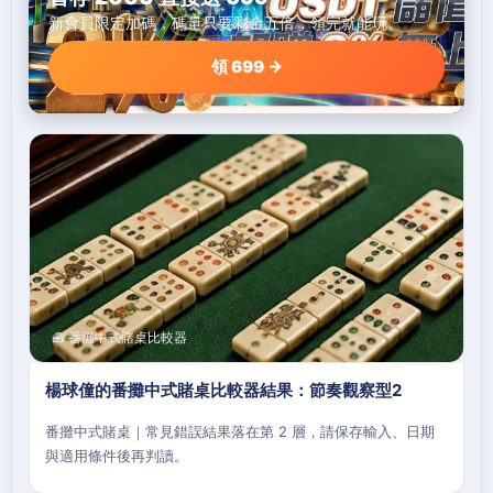
新會員限定加碼，碼量只要彩金五倍，領完就能玩。
領 699 →
🧰 番攤中式賭桌比較器
楊球僮的番攤中式賭桌比較器結果：節奏觀察型2
番攤中式賭桌｜常見錯誤結果落在第 2 層，請保存輸入、日期
與適用條件後再判讀。