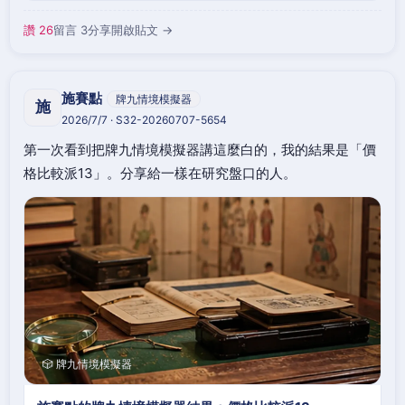
讚 26
留言 3
分享
開啟貼文 →
施賽點
牌九情境模擬器
施
2026/7/7 · S32-20260707-5654
第一次看到把牌九情境模擬器講這麼白的，我的結果是「價
格比較派13」。分享給一樣在研究盤口的人。
🎲 牌九情境模擬器