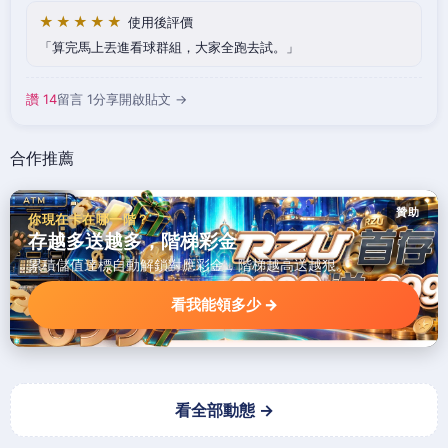
★★★★★
使用後評價
算完馬上丟進看球群組，大家全跑去試。
讚 14
留言 1
分享
開啟貼文 →
合作推薦
贊助
你現在卡在哪一階？
存越多送越多，階梯彩金
累積儲值達標自動解鎖對應彩金，階梯越高送越狠。
看我能領多少 →
看全部動態 →