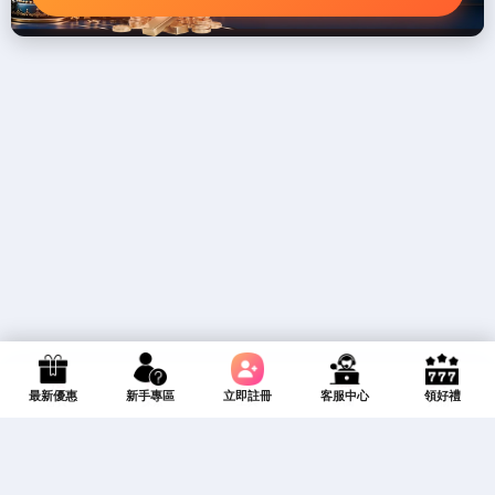
報
帖
算
欄
人
最新優惠
新手專區
立即註冊
客服中心
領好禮
首頁
探索
工具
專欄
人物