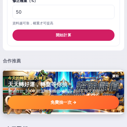
修正權重（%）
資料越可靠，權重才可提高
開始計算
合作推薦
贊助
今天的轉盤還沒人轉走
天天轉好運，轉盤等你抽
單筆存款 3000 就送轉盤機會，最高 2888 每天都能中。
免費抽一次 →