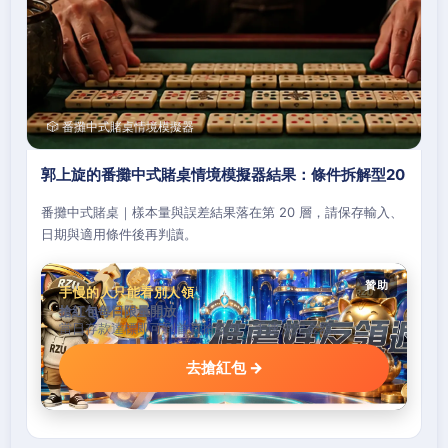
🎲 番攤中式賭桌情境模擬器
郭上旋的番攤中式賭桌情境模擬器結果：條件拆解型20
番攤中式賭桌｜樣本量與誤差結果落在第 20 層，請保存輸入、
日期與適用條件後再判讀。
贊助
手慢的人只能看別人領
搶紅包每日限量開放
當日存款達標即可到首頁搶紅包，手速決定金額。
去搶紅包 →