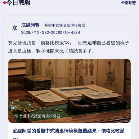
今日戰報
全部動態
底線阿哲
番攤中式賭桌情境模擬器
底
2026/7/10 · S32-20260710-4534
算完發現我是「價格比較派18」，回想這季自己看盤的樣子
還真是這樣。數字攤開來比手感誠實多了。
🎲 番攤中式賭桌情境模擬器
底線阿哲的番攤中式賭桌情境模擬器結果：價格比較派