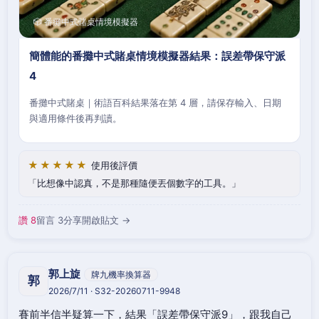
🎲 番攤中式賭桌情境模擬器
簡體能的番攤中式賭桌情境模擬器結果：誤差帶保守派
4
番攤中式賭桌｜術語百科結果落在第 4 層，請保存輸入、日期
與適用條件後再判讀。
★★★★★
使用後評價
比想像中認真，不是那種隨便丟個數字的工具。
讚 8
留言 3
分享
開啟貼文 →
郭上旋
牌九機率換算器
郭
2026/7/11 · S32-20260711-9948
賽前半信半疑算一下，結果「誤差帶保守派9」，跟我自己