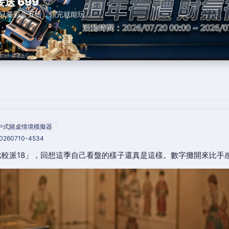
接送 699
只要彩金五倍，領完就能玩。
中式賭桌情境模擬器
-20260710-4534
較派18」，回想這季自己看盤的樣子還真是這樣。數字攤開來比手