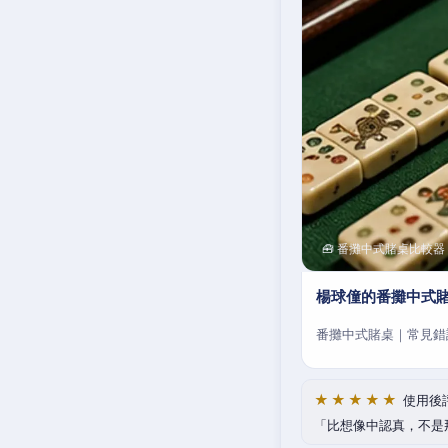
🧰 番攤中式賭桌比較器
楊球僮的番攤中式
番攤中式賭桌｜常見錯
★★★★★
使用後
比想像中認真，不是