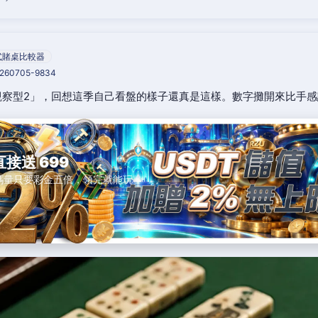
式賭桌比較器
20260705-9834
觀察型2」，回想這季自己看盤的樣子還真是這樣。數字攤開來比手感
金
直接送 699
碼量只要彩金五倍，領完就能玩。