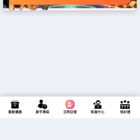
報
帖
算
欄
人
最新優惠
新手專區
立即註冊
客服中心
領好禮
首頁
探索
工具
專欄
人物