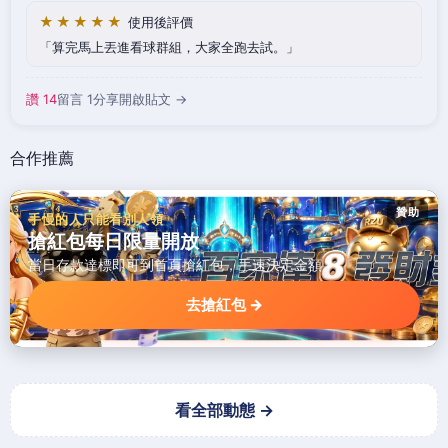
★★★★★
使用後評價
算完馬上丟進看球群組，大家全跑去試。
讚 14
留言 1
分享
開啟貼文 →
合作推薦
贊助
手慢的人只能看別人領
搶紅包每日限量開放
當日存款達標即可到首頁搶紅包，手速決定金額。
去搶紅包 →
看全部動態 →