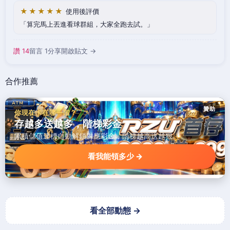
★★★★★
使用後評價
算完馬上丟進看球群組，大家全跑去試。
讚 14
留言 1
分享
開啟貼文 →
合作推薦
贊助
你現在卡在哪一階？
存越多送越多，階梯彩金
累積儲值達標自動解鎖對應彩金，階梯越高送越狠。
看我能領多少 →
看全部動態 →