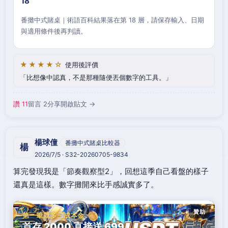
18
番攤中式賭桌｜術語百科結果落在第 18 層，請保存輸入、日期
與適用條件後再判讀。
★★★★☆
使用後評價
比想像中認真，不是那種隨便丟個數字的工具。
讚 11
留言 2
分享
開啟貼文 →
楊球僮
番攤中式賭桌比較器
楊
2026/7/5 · S32-20260705-9834
算完發現我是「節奏觀察型2」，回想這季自己看盤的樣子
還真是這樣。數字攤開來比手感誠實多了。
贊助
第一筆就多三成本金
首存 2000 直接送 699