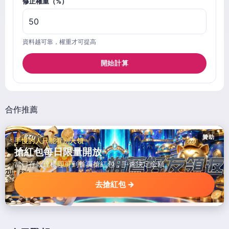
修正權重（%）
資料越可靠，權重才可提高
開始計算
合作推薦
贊助
手慢的人只能看別人領
搶紅包每日限量開放
當日存款達標即可到首頁搶紅包，手速決定金額。
去搶紅包 →