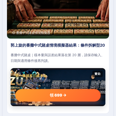
🎲 番攤中式賭桌情境模擬器
郭上旋的番攤中式賭桌情境模擬器結果：條件拆解型20
番攤中式賭桌｜樣本量與誤差結果落在第 20 層，請保存輸入、
日期與適用條件後再判讀。
贊助
第一筆就多三成本金
首存 2000 直接送 699
新會員限定加碼，碼量只要彩金五倍，領完就能玩。
領 699 →