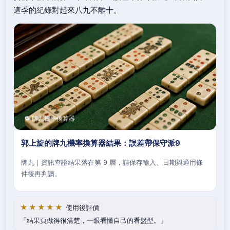
這季的紀錄對起來八九不離十。
🔁 牌九機率換算器
郭上旋的牌九機率換算器結果：誤差帶保守派9
牌九｜資訊查證結果落在第 9 層，請保存輸入、日期與適用條
件後再判讀。
★★★★★
使用後評價
結果頁做得很清楚，一眼看懂自己的看盤型。