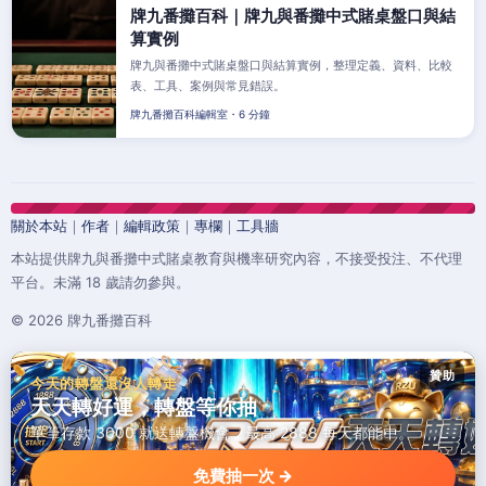
牌九番攤百科｜牌九與番攤中式賭桌盤口與結
算實例
牌九與番攤中式賭桌盤口與結算實例，整理定義、資料、比較
表、工具、案例與常見錯誤。
牌九番攤百科編輯室・6 分鐘
關於本站
｜
作者
｜
編輯政策
｜
專欄
｜
工具牆
本站提供牌九與番攤中式賭桌教育與機率研究內容，不接受投注、不代理
平台。未滿 18 歲請勿參與。
© 2026 牌九番攤百科
贊助
今天的轉盤還沒人轉走
天天轉好運，轉盤等你抽
單筆存款 3000 就送轉盤機會，最高 2888 每天都能中。
免費抽一次 →