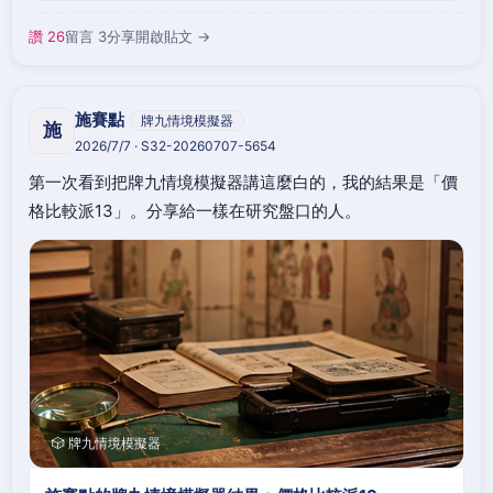
讚 26
留言 3
分享
開啟貼文 →
施賽點
牌九情境模擬器
施
2026/7/7 · S32-20260707-5654
第一次看到把牌九情境模擬器講這麼白的，我的結果是「價
格比較派13」。分享給一樣在研究盤口的人。
🎲 牌九情境模擬器