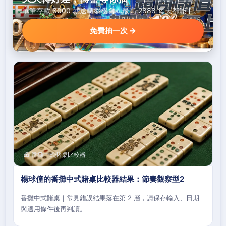
單筆存款 3000 就送轉盤機會，最高 2888 每天都能中。
免費抽一次 →
🧰 番攤中式賭桌比較器
楊球僮的番攤中式賭桌比較器結果：節奏觀察型2
番攤中式賭桌｜常見錯誤結果落在第 2 層，請保存輸入、日期
與適用條件後再判讀。