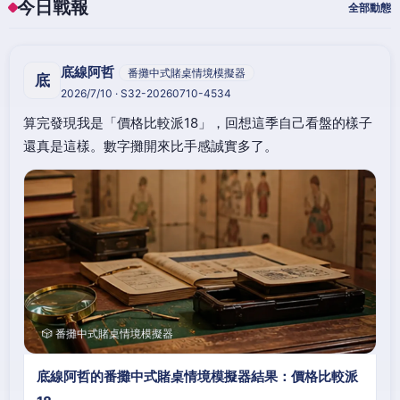
今日戰報
全部動態
底線阿哲
番攤中式賭桌情境模擬器
底
2026/7/10 · S32-20260710-4534
算完發現我是「價格比較派18」，回想這季自己看盤的樣子
還真是這樣。數字攤開來比手感誠實多了。
🎲 番攤中式賭桌情境模擬器
底線阿哲的番攤中式賭桌情境模擬器結果：價格比較派