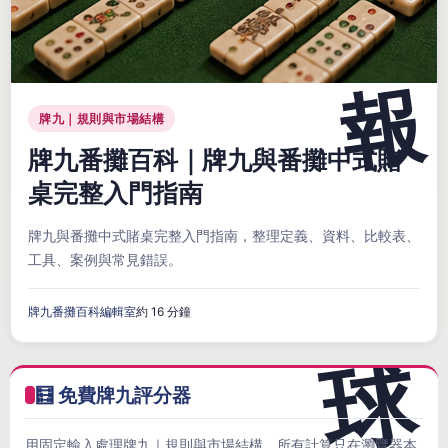
牌九｜規則與市場結構
牌九番攤百科｜牌九與番攤中式賭
桌完整入門指南
牌九與番攤中式賭桌完整入門指南，整理定義、資料、比較表、
工具、案例與常見錯誤。
牌九番攤百科編輯室
約 16 分鐘
🧮 免費牌九評分器
用固定輸入處理牌九｜規則與市場結構，所有計算只在瀏覽器本