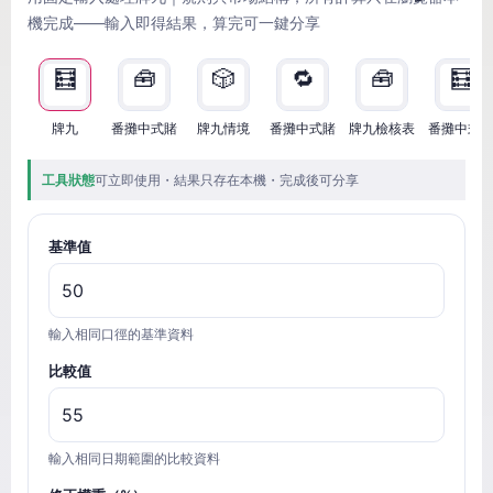
機完成——輸入即得結果，算完可一鍵分享
🧮
🧰
🎲
🔁
🧰
🧮
牌九
番攤中式賭
牌九情境
番攤中式賭
牌九檢核表
番攤中式
工具狀態
可立即使用・結果只存在本機・完成後可分享
基準值
輸入相同口徑的基準資料
比較值
輸入相同日期範圍的比較資料