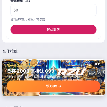
修正權重（%）
資料越可靠，權重才可提高
開始計算
合作推薦
贊助
第一筆就多三成本金
首存 2000 直接送 699
新會員限定加碼，碼量只要彩金五倍，領完就能玩。
領 699 →