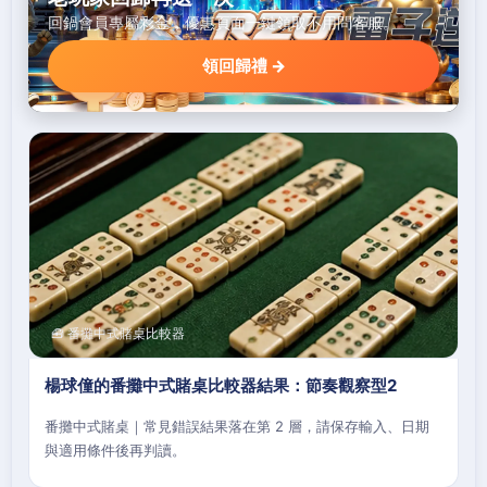
回鍋會員專屬彩金，優惠頁面一鍵領取不用問客服。
領回歸禮 →
🧰 番攤中式賭桌比較器
楊球僮的番攤中式賭桌比較器結果：節奏觀察型2
番攤中式賭桌｜常見錯誤結果落在第 2 層，請保存輸入、日期
與適用條件後再判讀。