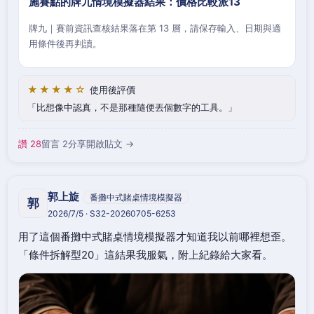
施賽點的牌九情境模擬器結果：價格比較派13
牌九｜賽前資訊查核結果落在第 13 層，請保存輸入、日期與適
用條件後再判讀。
★★★★☆
使用後評價
比想像中認真，不是那種隨便丟個數字的工具。
讚 28
留言 2
分享
開啟貼文 →
郭上旋
番攤中式賭桌情境模擬器
郭
2026/7/5 · S32-20260705-6253
用了這個番攤中式賭桌情境模擬器才知道我以前哪裡想歪。
「條件拆解型20」這結果我服氣，附上紀錄給大家看。