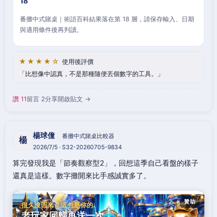
18
番攤中式賭桌｜術語百科結果落在第 18 層，請保存輸入、日期
與適用條件後再判讀。
★★★★☆
使用後評價
比想像中認真，不是那種隨便丟個數字的工具。
讚 11
留言 2
分享
開啟貼文 →
楊球僮
番攤中式賭桌比較器
楊
2026/7/5 · S32-20260705-9834
算完發現我是「節奏觀察型2」，回想這季自己看盤的樣子
還真是這樣。數字攤開來比手感誠實多了。
贊助
很久沒回來？這包是你的
老玩家回歸再送一次