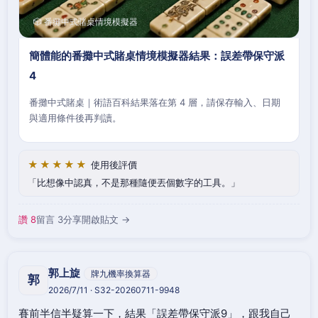
🎲 番攤中式賭桌情境模擬器
簡體能的番攤中式賭桌情境模擬器結果：誤差帶保守派
4
番攤中式賭桌｜術語百科結果落在第 4 層，請保存輸入、日期
與適用條件後再判讀。
★★★★★
使用後評價
比想像中認真，不是那種隨便丟個數字的工具。
讚 8
留言 3
分享
開啟貼文 →
郭上旋
牌九機率換算器
郭
2026/7/11 · S32-20260711-9948
賽前半信半疑算一下，結果「誤差帶保守派9」，跟我自己