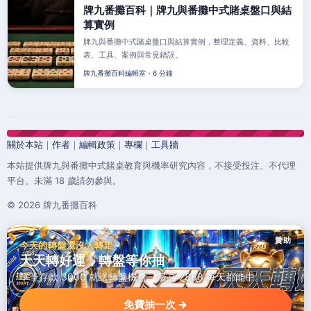
牌九番攤百科｜牌九與番攤中式賭桌盤口與結
算實例
牌九與番攤中式賭桌盤口與結算實例，整理定義、資料、比較
表、工具、案例與常見錯誤。
牌九番攤百科編輯室・6 分鐘
關於本站
｜
作者
｜
編輯政策
｜
專欄
｜
工具牆
本站提供牌九與番攤中式賭桌教育與機率研究內容，不接受投注、不代理
平台。未滿 18 歲請勿參與。
© 2026 牌九番攤百科
贊助
今天的轉盤還沒人轉走
天天轉好運，轉盤等你抽
單筆存款 3000 就送轉盤機會，最高 2888 每天都能中。
免費抽一次 →