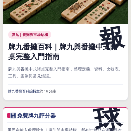
牌九｜規則與市場結構
牌九番攤百科｜牌九與番攤中式賭
桌完整入門指南
牌九與番攤中式賭桌完整入門指南，整理定義、資料、比較表、
工具、案例與常見錯誤。
牌九番攤百科編輯室
約 16 分鐘
🧮 免費牌九評分器
用固定輸入處理牌九｜規則與市場結構，所有計算只在瀏覽器本