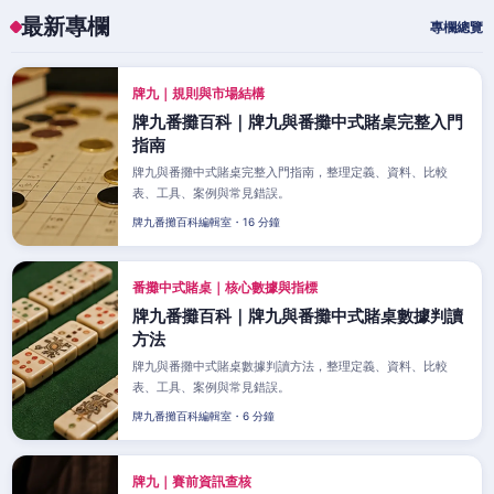
最新專欄
專欄總覽
牌九｜規則與市場結構
牌九番攤百科｜牌九與番攤中式賭桌完整入門
指南
牌九與番攤中式賭桌完整入門指南，整理定義、資料、比較
表、工具、案例與常見錯誤。
牌九番攤百科編輯室・16 分鐘
番攤中式賭桌｜核心數據與指標
牌九番攤百科｜牌九與番攤中式賭桌數據判讀
方法
牌九與番攤中式賭桌數據判讀方法，整理定義、資料、比較
表、工具、案例與常見錯誤。
牌九番攤百科編輯室・6 分鐘
牌九｜賽前資訊查核