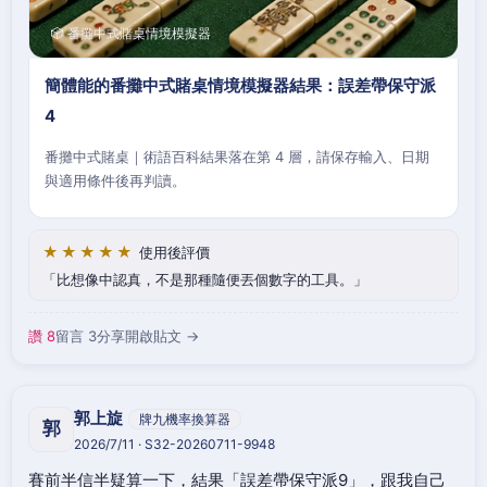
🎲 番攤中式賭桌情境模擬器
簡體能的番攤中式賭桌情境模擬器結果：誤差帶保守派
4
番攤中式賭桌｜術語百科結果落在第 4 層，請保存輸入、日期
與適用條件後再判讀。
★★★★★
使用後評價
比想像中認真，不是那種隨便丟個數字的工具。
讚 8
留言 3
分享
開啟貼文 →
郭上旋
牌九機率換算器
郭
2026/7/11 · S32-20260711-9948
賽前半信半疑算一下，結果「誤差帶保守派9」，跟我自己