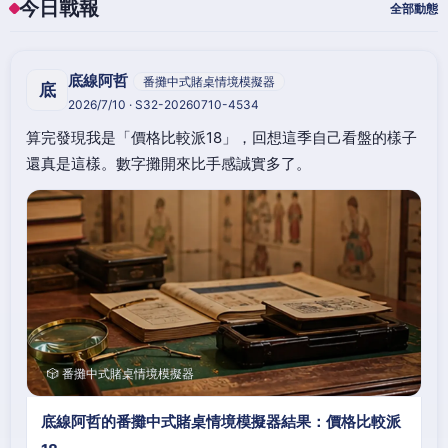
今日戰報
全部動態
底線阿哲
番攤中式賭桌情境模擬器
底
2026/7/10 · S32-20260710-4534
算完發現我是「價格比較派18」，回想這季自己看盤的樣子
還真是這樣。數字攤開來比手感誠實多了。
🎲 番攤中式賭桌情境模擬器
底線阿哲的番攤中式賭桌情境模擬器結果：價格比較派