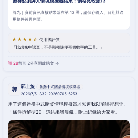
施賽點的牌九情境模擬器結果：價格比較派13
牌九｜賽前資訊查核結果落在第 13 層，請保存輸入、日期與適
用條件後再判讀。
★★★★☆
使用後評價
比想像中認真，不是那種隨便丟個數字的工具。
讚 28
留言 2
分享
開啟貼文 →
郭上旋
番攤中式賭桌情境模擬器
郭
2026/7/5 · S32-20260705-6253
用了這個番攤中式賭桌情境模擬器才知道我以前哪裡想歪。
「條件拆解型20」這結果我服氣，附上紀錄給大家看。