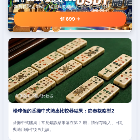
新會員限定加碼，碼量只要彩金五倍，領完就能玩。
領 699 →
🧰 番攤中式賭桌比較器
楊球僮的番攤中式賭桌比較器結果：節奏觀察型2
番攤中式賭桌｜常見錯誤結果落在第 2 層，請保存輸入、日期
與適用條件後再判讀。