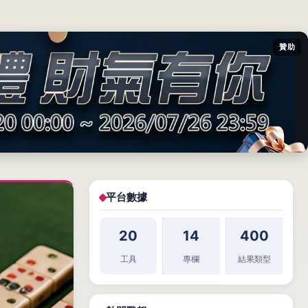
贊助
平台數據
20
14
400
工具
專欄
結果類型