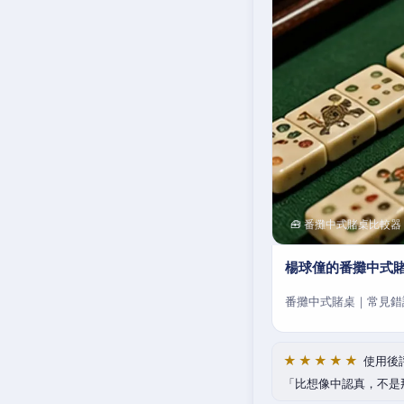
🧰 番攤中式賭桌比較器
楊球僮的番攤中式
番攤中式賭桌｜常見錯
★★★★★
使用後
比想像中認真，不是