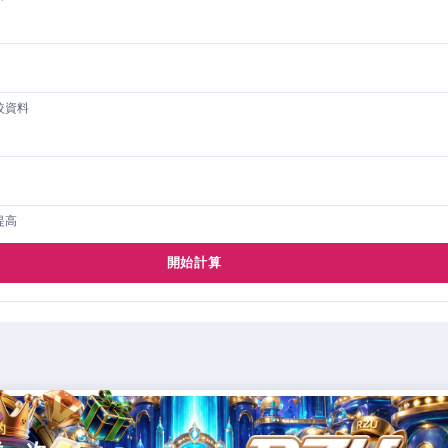
較資料
提高
開始計算
的