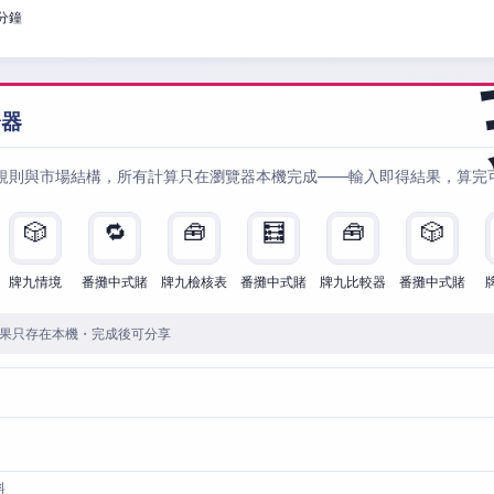
 分鐘
分器
規則與市場結構，所有計算只在瀏覽器本機完成——輸入即得結果，算完
🎲
🔁
🧰
🧮
🧰
🎲
牌九情境
番攤中式賭
牌九檢核表
番攤中式賭
牌九比較器
番攤中式賭
果只存在本機・完成後可分享
料