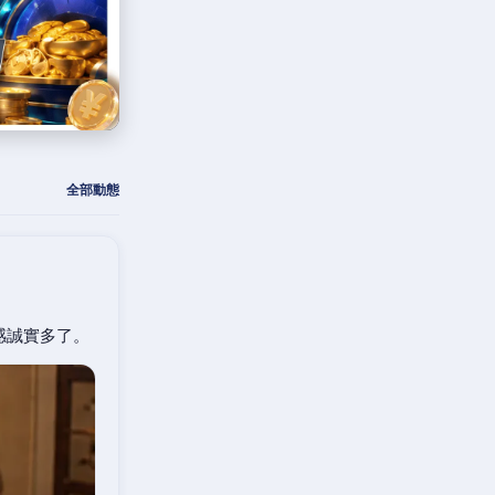
全部動態
感誠實多了。