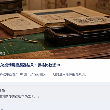
擬器
賭桌情境模擬器結果：價格比較派18
科結果落在第 18 層，請保存輸入、日期與適用條件後再判讀。
評價
那種隨便丟個數字的工具。
 →