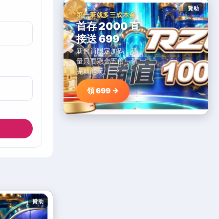
贊助
第一筆就多三成本金
首存 2000 直
接送 699
新會員限定加碼，碼
量只要彩金五倍，領
完就能玩。
領 699 →
贊助