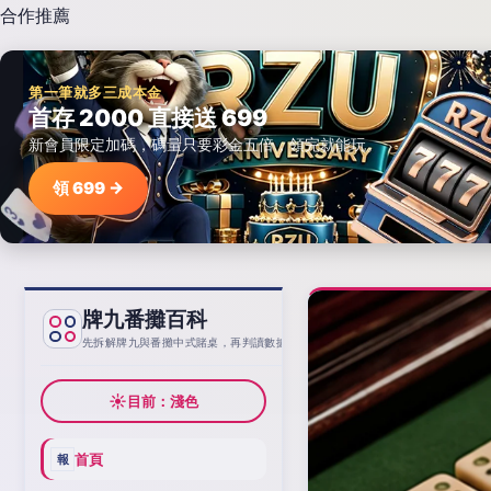
合作推薦
第一筆就多三成本金
首存 2000 直接送 699
新會員限定加碼，碼量只要彩金五倍，領完就能玩。
領 699 →
牌九番攤百科
基線
先拆解牌九與番攤中式賭桌，再判讀數據與價格
☀
目前：淺色
首頁
報