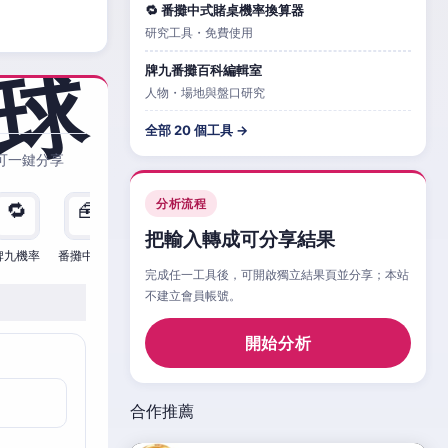
🔁 番攤中式賭桌機率換算器
研究工具・免費使用
牌九番攤百科編輯室
人物・場地與盤口研究
全部 20 個工具 →
可一鍵分享
分析流程
🔁
🧰
🧮
🧰
🎲
🔁

把輸入轉成可分享結果
牌九機率
番攤中式賭
牌九
番攤中式賭
牌九情境
番攤中式賭
牌九
完成任一工具後，可開啟獨立結果頁並分享；本站
不建立會員帳號。
開始分析
合作推薦