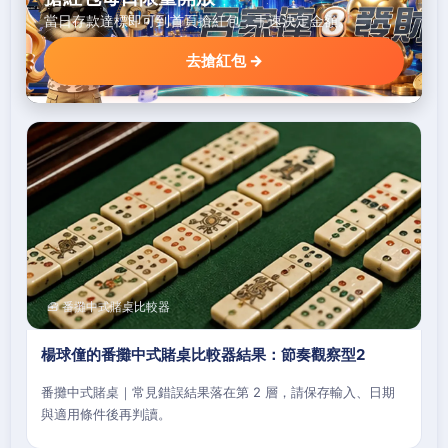
當日存款達標即可到首頁搶紅包，手速決定金額。
去搶紅包 →
🧰 番攤中式賭桌比較器
楊球僮的番攤中式賭桌比較器結果：節奏觀察型2
番攤中式賭桌｜常見錯誤結果落在第 2 層，請保存輸入、日期
與適用條件後再判讀。