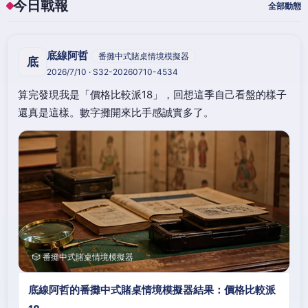
今日戰報
全部動態
底線阿哲
番攤中式賭桌情境模擬器
底
2026/7/10 · S32-20260710-4534
算完發現我是「價格比較派18」，回想這季自己看盤的樣子
還真是這樣。數字攤開來比手感誠實多了。
🎲 番攤中式賭桌情境模擬器
底線阿哲的番攤中式賭桌情境模擬器結果：價格比較派