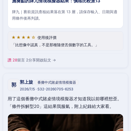
施賽點的牌九情境模擬器結果：價格比較派13
牌九｜賽前資訊查核結果落在第 13 層，請保存輸入、日期與適
用條件後再判讀。
★★★★☆
使用後評價
比想像中認真，不是那種隨便丟個數字的工具。
讚 28
留言 2
分享
開啟貼文 →
郭上旋
番攤中式賭桌情境模擬器
郭
2026/7/5 · S32-20260705-6253
用了這個番攤中式賭桌情境模擬器才知道我以前哪裡想歪。
「條件拆解型20」這結果我服氣，附上紀錄給大家看。