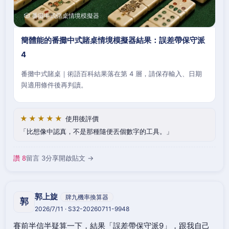
🎲 番攤中式賭桌情境模擬器
簡體能的番攤中式賭桌情境模擬器結果：誤差帶保守派
4
番攤中式賭桌｜術語百科結果落在第 4 層，請保存輸入、日期
與適用條件後再判讀。
★★★★★
使用後評價
比想像中認真，不是那種隨便丟個數字的工具。
讚 8
留言 3
分享
開啟貼文 →
郭上旋
牌九機率換算器
郭
2026/7/11 · S32-20260711-9948
賽前半信半疑算一下，結果「誤差帶保守派9」，跟我自己