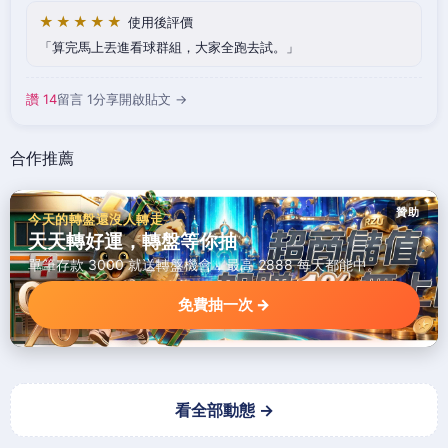
★★★★★
使用後評價
算完馬上丟進看球群組，大家全跑去試。
讚 14
留言 1
分享
開啟貼文 →
合作推薦
贊助
今天的轉盤還沒人轉走
天天轉好運，轉盤等你抽
單筆存款 3000 就送轉盤機會，最高 2888 每天都能中。
免費抽一次 →
看全部動態 →