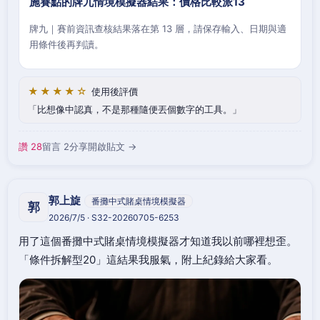
施賽點的牌九情境模擬器結果：價格比較派13
牌九｜賽前資訊查核結果落在第 13 層，請保存輸入、日期與適
用條件後再判讀。
★★★★☆
使用後評價
比想像中認真，不是那種隨便丟個數字的工具。
讚 28
留言 2
分享
開啟貼文 →
郭上旋
番攤中式賭桌情境模擬器
郭
2026/7/5 · S32-20260705-6253
用了這個番攤中式賭桌情境模擬器才知道我以前哪裡想歪。
「條件拆解型20」這結果我服氣，附上紀錄給大家看。