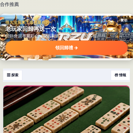
合作推薦
贊助
很久沒回來？這包是你的
老玩家回歸再送一次
回鍋會員專屬彩金，優惠頁面一鍵領取不用問客服。
領回歸禮 →
☰ 探索
榜 情報