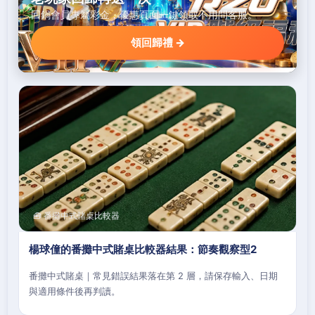
回鍋會員專屬彩金，優惠頁面一鍵領取不用問客服。
領回歸禮 →
🧰 番攤中式賭桌比較器
楊球僮的番攤中式賭桌比較器結果：節奏觀察型2
番攤中式賭桌｜常見錯誤結果落在第 2 層，請保存輸入、日期
與適用條件後再判讀。