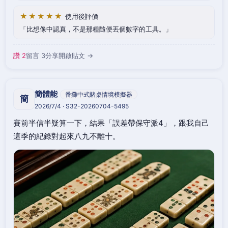
★★★★★
使用後評價
比想像中認真，不是那種隨便丟個數字的工具。
讚 2
留言 3
分享
開啟貼文 →
簡體能
番攤中式賭桌情境模擬器
簡
2026/7/4 · S32-20260704-5495
賽前半信半疑算一下，結果「誤差帶保守派4」，跟我自己
這季的紀錄對起來八九不離十。