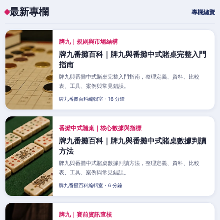
最新專欄
專欄總覽
牌九｜規則與市場結構
牌九番攤百科｜牌九與番攤中式賭桌完整入門
指南
牌九與番攤中式賭桌完整入門指南，整理定義、資料、比較
表、工具、案例與常見錯誤。
牌九番攤百科編輯室・16 分鐘
番攤中式賭桌｜核心數據與指標
牌九番攤百科｜牌九與番攤中式賭桌數據判讀
方法
牌九與番攤中式賭桌數據判讀方法，整理定義、資料、比較
表、工具、案例與常見錯誤。
牌九番攤百科編輯室・6 分鐘
牌九｜賽前資訊查核