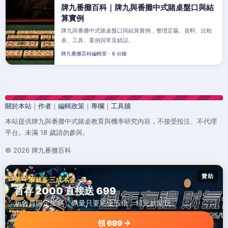
牌九番攤百科｜牌九與番攤中式賭桌盤口與結
算實例
牌九與番攤中式賭桌盤口與結算實例，整理定義、資料、比較
表、工具、案例與常見錯誤。
牌九番攤百科編輯室・6 分鐘
關於本站
｜
作者
｜
編輯政策
｜
專欄
｜
工具牆
本站提供牌九與番攤中式賭桌教育與機率研究內容，不接受投注、不代理
平台。未滿 18 歲請勿參與。
© 2026 牌九番攤百科
贊助
第一筆就多三成本金
首存 2000 直接送 699
新會員限定加碼，碼量只要彩金五倍，領完就能玩。
領 699 →