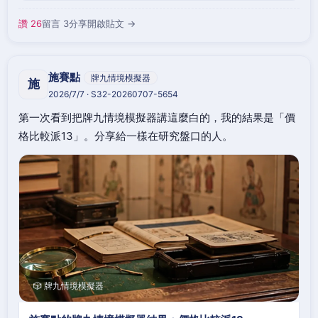
讚 26
留言 3
分享
開啟貼文 →
施賽點
牌九情境模擬器
施
2026/7/7 · S32-20260707-5654
第一次看到把牌九情境模擬器講這麼白的，我的結果是「價
格比較派13」。分享給一樣在研究盤口的人。
🎲 牌九情境模擬器