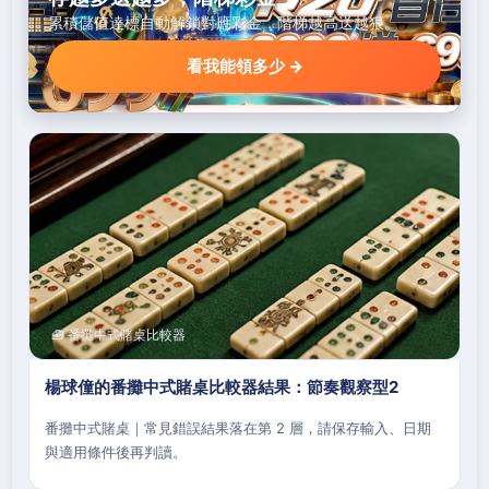
累積儲值達標自動解鎖對應彩金，階梯越高送越狠。
看我能領多少 →
🧰 番攤中式賭桌比較器
楊球僮的番攤中式賭桌比較器結果：節奏觀察型2
番攤中式賭桌｜常見錯誤結果落在第 2 層，請保存輸入、日期
與適用條件後再判讀。