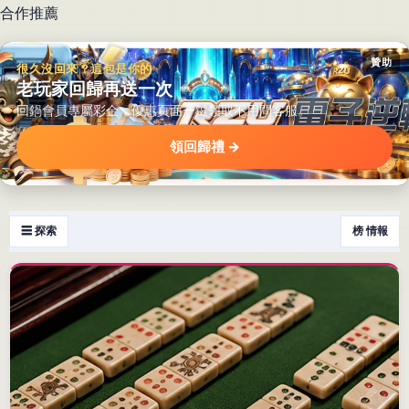
合作推薦
贊助
很久沒回來？這包是你的
老玩家回歸再送一次
回鍋會員專屬彩金，優惠頁面一鍵領取不用問客服。
領回歸禮 →
☰ 探索
榜 情報