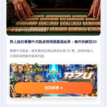
🎲 番攤中式賭桌情境模擬器
郭上旋的番攤中式賭桌情境模擬器結果：條件拆解型20
番攤中式賭桌｜樣本量與誤差結果落在第 20 層，請保存輸入、
日期與適用條件後再判讀。
贊助
很久沒回來？這包是你的
老玩家回歸再送一次
回鍋會員專屬彩金，優惠頁面一鍵領取不用問客服。
領回歸禮 →