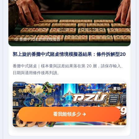
🎲 番攤中式賭桌情境模擬器
郭上旋的番攤中式賭桌情境模擬器結果：條件拆解型20
番攤中式賭桌｜樣本量與誤差結果落在第 20 層，請保存輸入、
日期與適用條件後再判讀。
贊助
你現在卡在哪一階？
存越多送越多，階梯彩金
累積儲值達標自動解鎖對應彩金，階梯越高送越狠。
看我能領多少 →