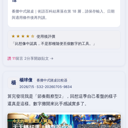
18
番攤中式賭桌｜術語百科結果落在第 18 層，請保存輸入、日期
與適用條件後再判讀。
★★★★☆
使用後評價
比想像中認真，不是那種隨便丟個數字的工具。
讚 11
留言 2
分享
開啟貼文 →
楊球僮
番攤中式賭桌比較器
楊
2026/7/5 · S32-20260705-9834
算完發現我是「節奏觀察型2」，回想這季自己看盤的樣子
還真是這樣。數字攤開來比手感誠實多了。
贊助
今天的轉盤還沒人轉走
天天轉好運，轉盤等你抽