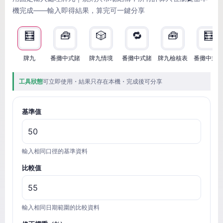
機完成——輸入即得結果，算完可一鍵分享
🧮
🧰
🎲
🔁
🧰
🧮
牌九
番攤中式賭
牌九情境
番攤中式賭
牌九檢核表
番攤中式
工具狀態
可立即使用・結果只存在本機・完成後可分享
基準值
輸入相同口徑的基準資料
比較值
輸入相同日期範圍的比較資料