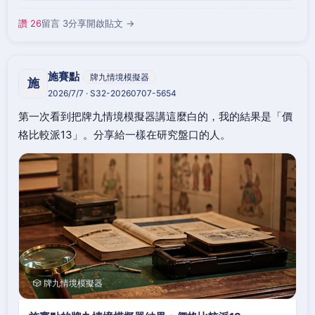
讚 26
留言 3
分享
開啟貼文 →
施賽點
牌九情境模擬器
施
2026/7/7 · S32-20260707-5654
第一次看到把牌九情境模擬器講這麼白的，我的結果是「價
格比較派13」。分享給一樣在研究盤口的人。
🎲 牌九情境模擬器