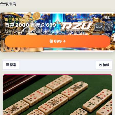
合作推薦
贊助
第一筆就多三成本金
首存 2000 直接送 699
新會員限定加碼，碼量只要彩金五倍，領完就能玩。
領 699 →
☰ 探索
榜 情報