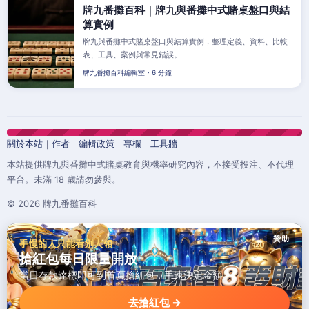
牌九番攤百科｜牌九與番攤中式賭桌盤口與結
算實例
牌九與番攤中式賭桌盤口與結算實例，整理定義、資料、比較
表、工具、案例與常見錯誤。
牌九番攤百科編輯室・6 分鐘
關於本站
｜
作者
｜
編輯政策
｜
專欄
｜
工具牆
本站提供牌九與番攤中式賭桌教育與機率研究內容，不接受投注、不代理
平台。未滿 18 歲請勿參與。
© 2026 牌九番攤百科
贊助
手慢的人只能看別人領
搶紅包每日限量開放
當日存款達標即可到首頁搶紅包，手速決定金額。
去搶紅包 →