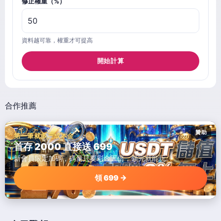
修正權重（%）
資料越可靠，權重才可提高
開始計算
合作推薦
贊助
第一筆就多三成本金
首存 2000 直接送 699
新會員限定加碼，碼量只要彩金五倍，領完就能玩。
領 699 →