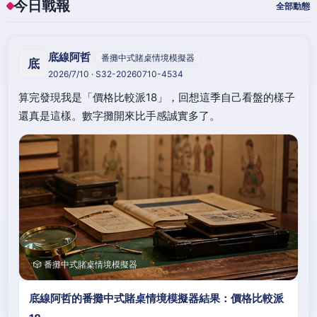
今日戰報
全部動態
底線阿哲
番攤中式賭桌情境模擬器
底
2026/7/10 · S32-20260710-4534
算完發現我是「價格比較派18」，回想這季自己看盤的樣子
還真是這樣。數字攤開來比手感誠實多了。
🎲 番攤中式賭桌情境模擬器
底線阿哲的番攤中式賭桌情境模擬器結果：價格比較派