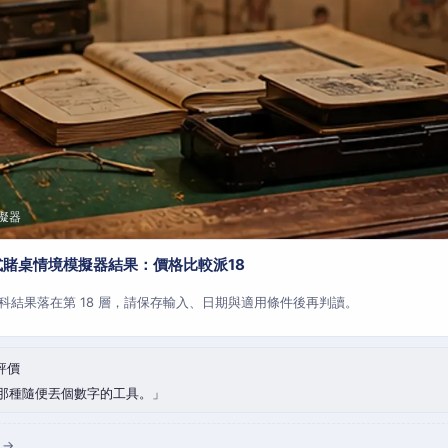
擬器
賭桌情境模擬器結果：價格比較派18
科結果落在第 18 層，請保存輸入、日期與適用條件後再判讀。
評價
那種隨便丟個數字的工具。
 →