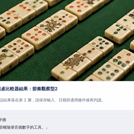
賭桌比較器結果：節奏觀察型2
誤結果落在第 2 層，請保存輸入、日期與適用條件後再判讀。
評價
那種隨便丟個數字的工具。