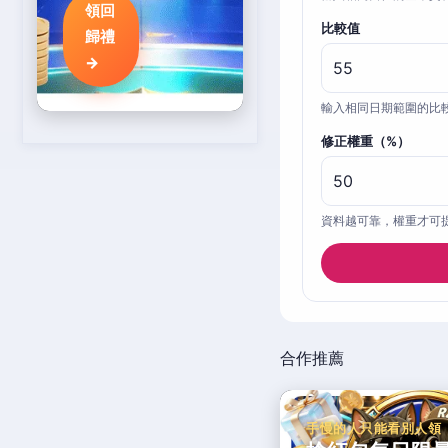
領回
比較值
歸禮
→
輸入相同日期範圍的比
修正權重（%）
資料越可靠，權重才可
合作推薦
手慢的人只能看別人領