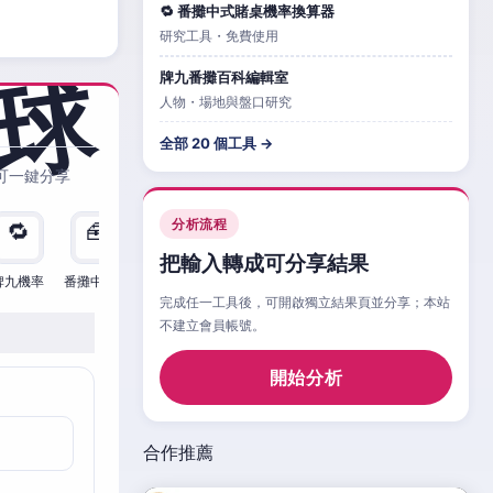
🔁 番攤中式賭桌機率換算器
研究工具・免費使用
牌九番攤百科編輯室
人物・場地與盤口研究
全部 20 個工具 →
可一鍵分享
分析流程
🔁
🧰
🧮
🧰
🎲
🔁

把輸入轉成可分享結果
牌九機率
番攤中式賭
牌九
番攤中式賭
牌九情境
番攤中式賭
牌九
完成任一工具後，可開啟獨立結果頁並分享；本站
不建立會員帳號。
開始分析
合作推薦