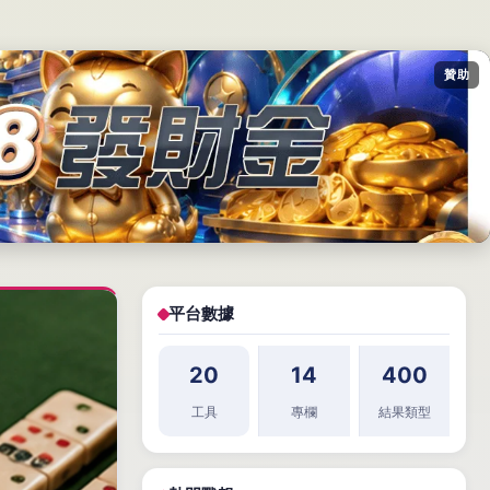
贊助
平台數據
20
14
400
工具
專欄
結果類型