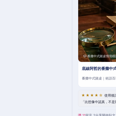
🎲 番攤中式賭桌情境模
底線阿哲的番攤中式
番攤中式賭桌｜術語百
★★★★☆
使用後
比想像中認真，不是
讚 11
留言 2
分享
開啟貼文