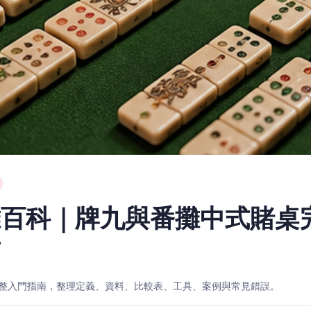
攤百科｜牌九與番攤中式賭桌
南
整入門指南，整理定義、資料、比較表、工具、案例與常見錯誤。