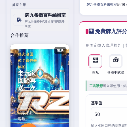
牌九番攤百科編輯室
約 16
當家主筆
牌九番攤百科編輯室
牌
牌九與番攤中式賭桌資料與策略
研究
🧮 免費牌九評
合作推薦
用固定輸入處理牌九｜
贊助
很久沒回
🧮
🧰
來？這包是
你的
老玩家
牌九
番攤中式賭
回歸再
工具狀態
可立即使用・結
送一次
回鍋會員專
屬彩金，優
基準值
惠頁面一鍵
領取不用問
客服。
輸入相同口徑的基準資