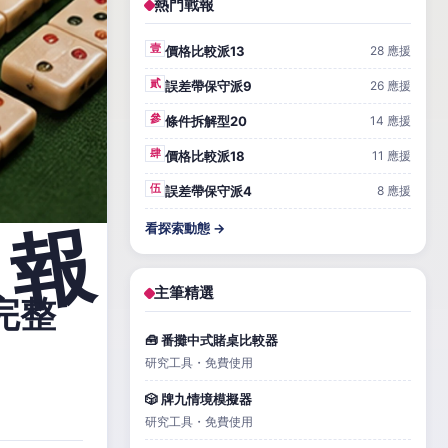
熱門戰報
壹
價格比較派13
28 應援
貳
誤差帶保守派9
26 應援
參
條件拆解型20
14 應援
肆
價格比較派18
11 應援
伍
誤差帶保守派4
8 應援
看探索動態 →
主筆精選
完整
🧰 番攤中式賭桌比較器
研究工具・免費使用
🎲 牌九情境模擬器
研究工具・免費使用