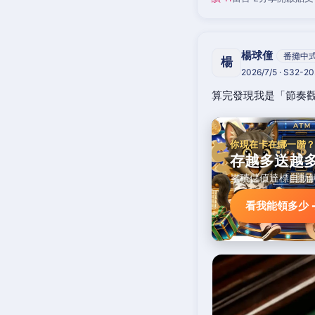
楊球僮
番攤中
楊
2026/7/5 · S32-
算完發現我是「節奏
你現在卡在哪一階
存越多送越
累積儲值達標自動
看我能領多少 