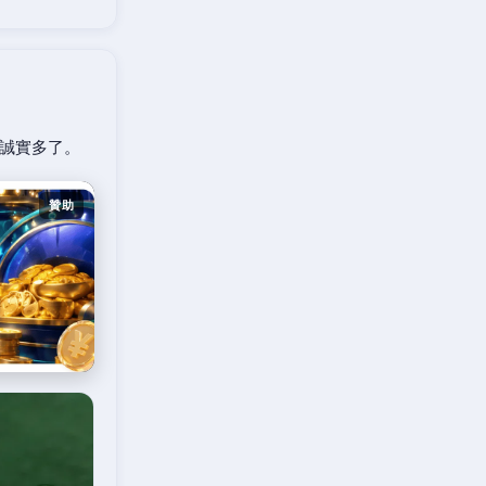
誠實多了。
贊助