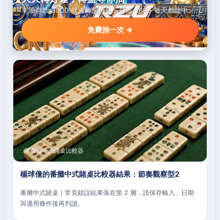
單筆存款 3000 就送轉盤機會，最高 2888 每天都能中。
免費抽一次 →
🧰 番攤中式賭桌比較器
楊球僮的番攤中式賭桌比較器結果：節奏觀察型2
番攤中式賭桌｜常見錯誤結果落在第 2 層，請保存輸入、日期
與適用條件後再判讀。