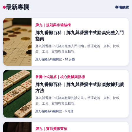
最新專欄
專欄總覽
牌九｜規則與市場結構
牌九番攤百科｜牌九與番攤中式賭桌完整入門
指南
牌九與番攤中式賭桌完整入門指南，整理定義、資料、比較
表、工具、案例與常見錯誤。
牌九番攤百科編輯室・16 分鐘
番攤中式賭桌｜核心數據與指標
牌九番攤百科｜牌九與番攤中式賭桌數據判讀
方法
牌九與番攤中式賭桌數據判讀方法，整理定義、資料、比較
表、工具、案例與常見錯誤。
牌九番攤百科編輯室・6 分鐘
牌九｜賽前資訊查核