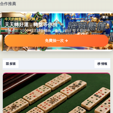
合作推薦
贊助
今天的轉盤還沒人轉走
天天轉好運，轉盤等你抽
單筆存款 3000 就送轉盤機會，最高 2888 每天都能中。
免費抽一次 →
☰ 探索
榜 情報