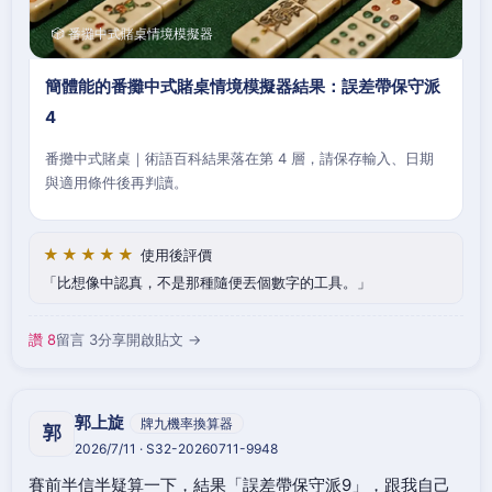
🎲 番攤中式賭桌情境模擬器
簡體能的番攤中式賭桌情境模擬器結果：誤差帶保守派
4
番攤中式賭桌｜術語百科結果落在第 4 層，請保存輸入、日期
與適用條件後再判讀。
★★★★★
使用後評價
比想像中認真，不是那種隨便丟個數字的工具。
讚 8
留言 3
分享
開啟貼文 →
郭上旋
牌九機率換算器
郭
2026/7/11 · S32-20260711-9948
賽前半信半疑算一下，結果「誤差帶保守派9」，跟我自己