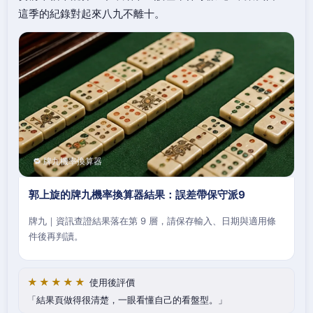
這季的紀錄對起來八九不離十。
🔁 牌九機率換算器
郭上旋的牌九機率換算器結果：誤差帶保守派9
牌九｜資訊查證結果落在第 9 層，請保存輸入、日期與適用條
件後再判讀。
★★★★★
使用後評價
結果頁做得很清楚，一眼看懂自己的看盤型。