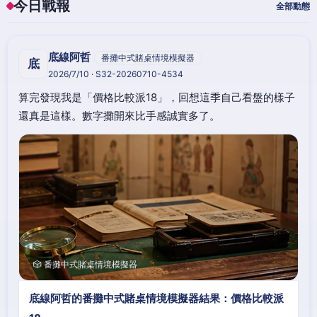
今日戰報
全部動態
底線阿哲
番攤中式賭桌情境模擬器
底
2026/7/10 · S32-20260710-4534
算完發現我是「價格比較派18」，回想這季自己看盤的樣子
還真是這樣。數字攤開來比手感誠實多了。
🎲 番攤中式賭桌情境模擬器
底線阿哲的番攤中式賭桌情境模擬器結果：價格比較派