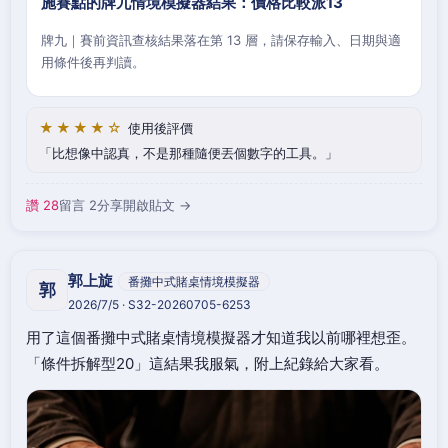
施賽點的牌九情境模擬器結果：價格比較派13
牌九｜賽前資訊查核結果落在第 13 層，請保存輸入、日期與適
用條件後再判讀。
★★★★☆
使用後評價
比想像中認真，不是那種隨便丟個數字的工具。
讚 28
留言 2
分享
開啟貼文 →
郭上旋
番攤中式賭桌情境模擬器
郭
2026/7/5 · S32-20260705-6253
用了這個番攤中式賭桌情境模擬器才知道我以前哪裡想歪。
「條件拆解型20」這結果我服氣，附上紀錄給大家看。