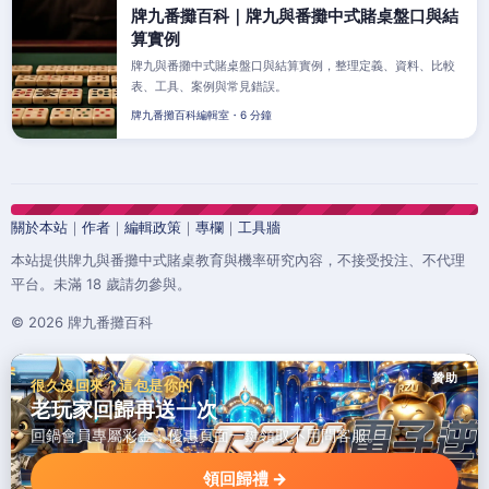
牌九番攤百科｜牌九與番攤中式賭桌盤口與結
算實例
牌九與番攤中式賭桌盤口與結算實例，整理定義、資料、比較
表、工具、案例與常見錯誤。
牌九番攤百科編輯室・6 分鐘
關於本站
｜
作者
｜
編輯政策
｜
專欄
｜
工具牆
本站提供牌九與番攤中式賭桌教育與機率研究內容，不接受投注、不代理
平台。未滿 18 歲請勿參與。
© 2026 牌九番攤百科
贊助
很久沒回來？這包是你的
老玩家回歸再送一次
回鍋會員專屬彩金，優惠頁面一鍵領取不用問客服。
領回歸禮 →