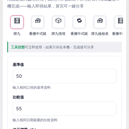
機完成——輸入即得結果，算完可一鍵分享
🧮
🧰
🎲
🔁
🧰
🧮
牌九
番攤中式賭
牌九情境
番攤中式賭
牌九檢核表
番攤中式
工具狀態
可立即使用・結果只存在本機・完成後可分享
基準值
輸入相同口徑的基準資料
比較值
輸入相同日期範圍的比較資料