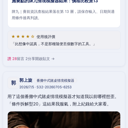
施賽點的牌九情境模擬器結果：價格比較派13
牌九｜賽前資訊查核結果落在第 13 層，請保存輸入、日期與適
用條件後再判讀。
★★★★☆
使用後評價
比想像中認真，不是那種隨便丟個數字的工具。
讚 28
留言 2
分享
開啟貼文 →
郭上旋
番攤中式賭桌情境模擬器
郭
2026/7/5 · S32-20260705-6253
用了這個番攤中式賭桌情境模擬器才知道我以前哪裡想歪。
「條件拆解型20」這結果我服氣，附上紀錄給大家看。