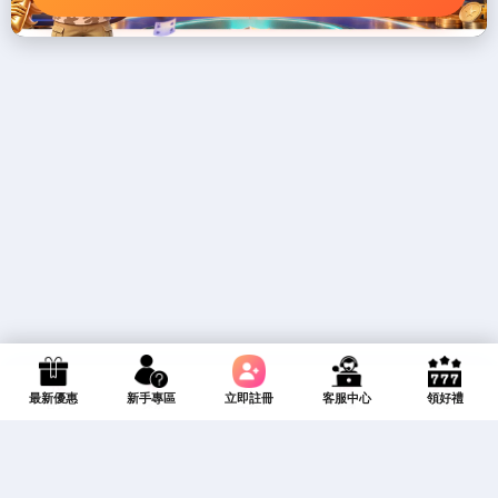
報
帖
算
欄
人
最新優惠
新手專區
立即註冊
客服中心
領好禮
首頁
探索
工具
專欄
人物