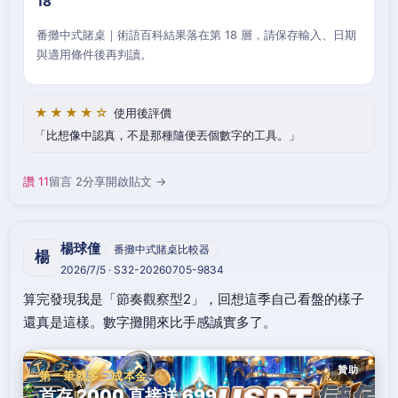
18
番攤中式賭桌｜術語百科結果落在第 18 層，請保存輸入、日期
與適用條件後再判讀。
★★★★☆
使用後評價
比想像中認真，不是那種隨便丟個數字的工具。
讚 11
留言 2
分享
開啟貼文 →
楊球僮
番攤中式賭桌比較器
楊
2026/7/5 · S32-20260705-9834
算完發現我是「節奏觀察型2」，回想這季自己看盤的樣子
還真是這樣。數字攤開來比手感誠實多了。
贊助
第一筆就多三成本金
首存 2000 直接送 699