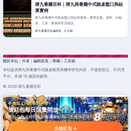
牌九番攤百科｜牌九與番攤中式賭桌盤口與結
算實例
牌九與番攤中式賭桌盤口與結算實例，整理定義、資料、比較
表、工具、案例與常見錯誤。
牌九番攤百科編輯室・6 分鐘
關於本站
｜
作者
｜
編輯政策
｜
專欄
｜
工具牆
本站提供牌九與番攤中式賭桌教育與機率研究內容，不接受投注、不代理
平台。未滿 18 歲請勿參與。
© 2026 牌九番攤百科
贊助
手慢的人只能看別人領
搶紅包每日限量開放
當日存款達標即可到首頁搶紅包，手速決定金額。
去搶紅包 →