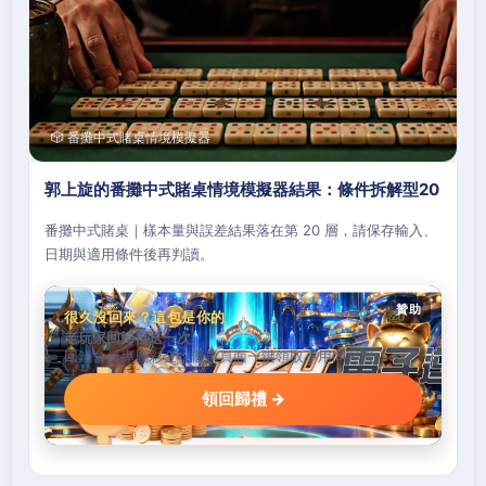
🎲 番攤中式賭桌情境模擬器
郭上旋的番攤中式賭桌情境模擬器結果：條件拆解型20
番攤中式賭桌｜樣本量與誤差結果落在第 20 層，請保存輸入、
日期與適用條件後再判讀。
贊助
很久沒回來？這包是你的
老玩家回歸再送一次
回鍋會員專屬彩金，優惠頁面一鍵領取不用問客服。
領回歸禮 →