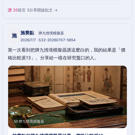
讚 26
留言 3
分享
開啟貼文 →
施賽點
牌九情境模擬器
施
2026/7/7 · S32-20260707-5654
第一次看到把牌九情境模擬器講這麼白的，我的結果是「價
格比較派13」。分享給一樣在研究盤口的人。
🎲 牌九情境模擬器