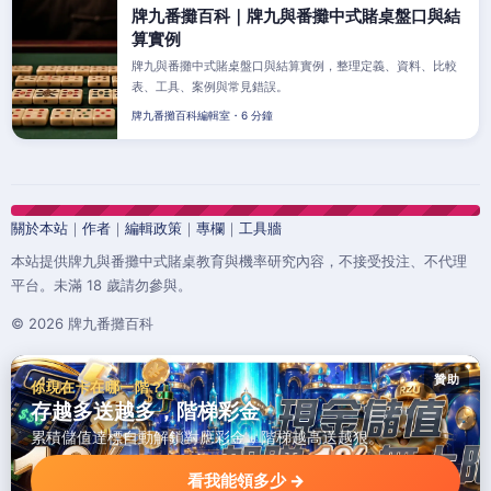
牌九番攤百科｜牌九與番攤中式賭桌盤口與結
算實例
牌九與番攤中式賭桌盤口與結算實例，整理定義、資料、比較
表、工具、案例與常見錯誤。
牌九番攤百科編輯室・6 分鐘
關於本站
｜
作者
｜
編輯政策
｜
專欄
｜
工具牆
本站提供牌九與番攤中式賭桌教育與機率研究內容，不接受投注、不代理
平台。未滿 18 歲請勿參與。
© 2026 牌九番攤百科
贊助
你現在卡在哪一階？
存越多送越多，階梯彩金
累積儲值達標自動解鎖對應彩金，階梯越高送越狠。
看我能領多少 →