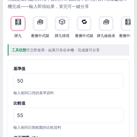
機完成——輸入即得結果，算完可一鍵分享
🧮
🧰
🎲
🔁
🧰
🧮
牌九
番攤中式賭
牌九情境
番攤中式賭
牌九檢核表
番攤中式
工具狀態
可立即使用・結果只存在本機・完成後可分享
基準值
輸入相同口徑的基準資料
比較值
輸入相同日期範圍的比較資料