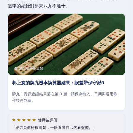
這季的紀錄對起來八九不離十。
🔁 牌九機率換算器
郭上旋的牌九機率換算器結果：誤差帶保守派9
牌九｜資訊查證結果落在第 9 層，請保存輸入、日期與適用條
件後再判讀。
★★★★★
使用後評價
結果頁做得很清楚，一眼看懂自己的看盤型。