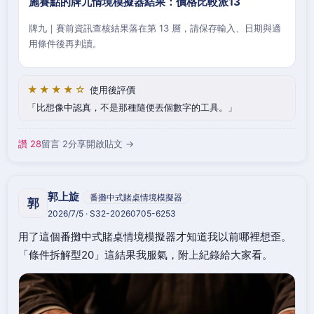
施賽點的牌九情境模擬器結果：價格比較派13
牌九｜賽前資訊查核結果落在第 13 層，請保存輸入、日期與適
用條件後再判讀。
★★★★☆
使用後評價
比想像中認真，不是那種隨便丟個數字的工具。
讚 28
留言 2
分享
開啟貼文 →
郭上旋
番攤中式賭桌情境模擬器
郭
2026/7/5 · S32-20260705-6253
用了這個番攤中式賭桌情境模擬器才知道我以前哪裡想歪。
「條件拆解型20」這結果我服氣，附上紀錄給大家看。