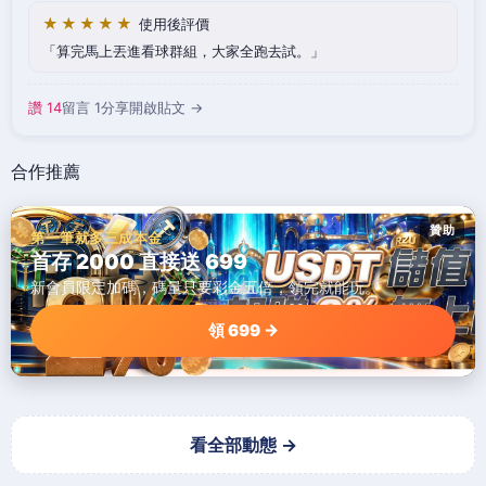
★★★★★
使用後評價
算完馬上丟進看球群組，大家全跑去試。
讚 14
留言 1
分享
開啟貼文 →
合作推薦
贊助
第一筆就多三成本金
首存 2000 直接送 699
新會員限定加碼，碼量只要彩金五倍，領完就能玩。
領 699 →
看全部動態 →