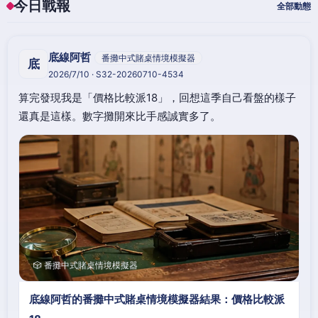
今日戰報
全部動態
底線阿哲
番攤中式賭桌情境模擬器
底
2026/7/10 · S32-20260710-4534
算完發現我是「價格比較派18」，回想這季自己看盤的樣子
還真是這樣。數字攤開來比手感誠實多了。
🎲 番攤中式賭桌情境模擬器
底線阿哲的番攤中式賭桌情境模擬器結果：價格比較派