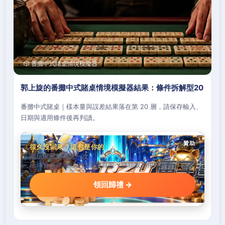
🎲 番攤中式賭桌情境模擬器
郭上旋的番攤中式賭桌情境模擬器結果：條件拆解型20
番攤中式賭桌｜樣本量與誤差結果落在第 20 層，請保存輸入、
日期與適用條件後再判讀。
贊助
很久沒回來？這包是你的
老玩家回歸再送一次
回鍋會員專屬彩金，優惠頁面一鍵領取不用問客服。
領回歸禮 →