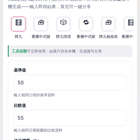
機完成——輸入即得結果，算完可一鍵分享
🧮
🧰
🎲
🔁
🧰
🧮
牌九
番攤中式賭
牌九情境
番攤中式賭
牌九檢核表
番攤中式
工具狀態
可立即使用・結果只存在本機・完成後可分享
基準值
輸入相同口徑的基準資料
比較值
輸入相同日期範圍的比較資料