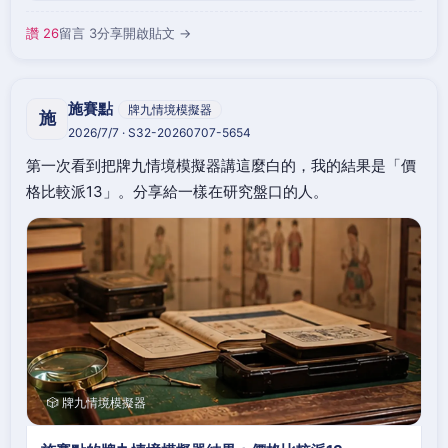
讚 26
留言 3
分享
開啟貼文 →
施賽點
牌九情境模擬器
施
2026/7/7 · S32-20260707-5654
第一次看到把牌九情境模擬器講這麼白的，我的結果是「價
格比較派13」。分享給一樣在研究盤口的人。
🎲 牌九情境模擬器