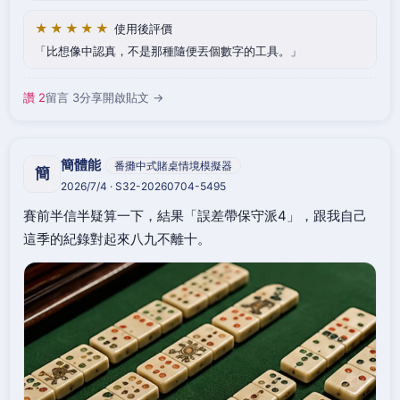
★★★★★
使用後評價
比想像中認真，不是那種隨便丟個數字的工具。
讚 2
留言 3
分享
開啟貼文 →
簡體能
番攤中式賭桌情境模擬器
簡
2026/7/4 · S32-20260704-5495
賽前半信半疑算一下，結果「誤差帶保守派4」，跟我自己
這季的紀錄對起來八九不離十。