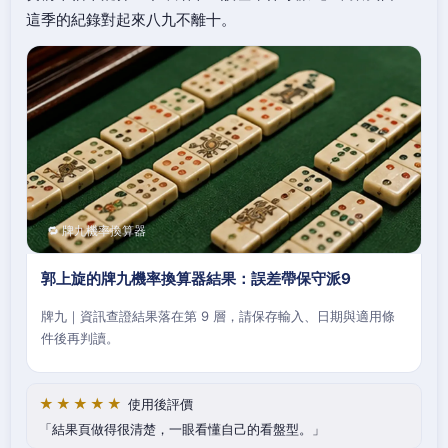
這季的紀錄對起來八九不離十。
🔁 牌九機率換算器
郭上旋的牌九機率換算器結果：誤差帶保守派9
牌九｜資訊查證結果落在第 9 層，請保存輸入、日期與適用條
件後再判讀。
★★★★★
使用後評價
結果頁做得很清楚，一眼看懂自己的看盤型。