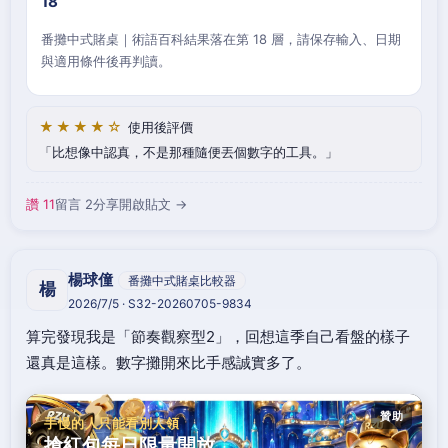
18
番攤中式賭桌｜術語百科結果落在第 18 層，請保存輸入、日期
與適用條件後再判讀。
★★★★☆
使用後評價
比想像中認真，不是那種隨便丟個數字的工具。
讚 11
留言 2
分享
開啟貼文 →
楊球僮
番攤中式賭桌比較器
楊
2026/7/5 · S32-20260705-9834
算完發現我是「節奏觀察型2」，回想這季自己看盤的樣子
還真是這樣。數字攤開來比手感誠實多了。
贊助
手慢的人只能看別人領
搶紅包每日限量開放