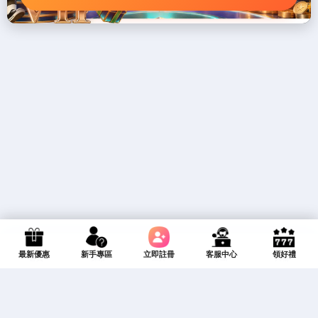
報
帖
算
欄
人
最新優惠
新手專區
立即註冊
客服中心
領好禮
首頁
探索
工具
專欄
人物