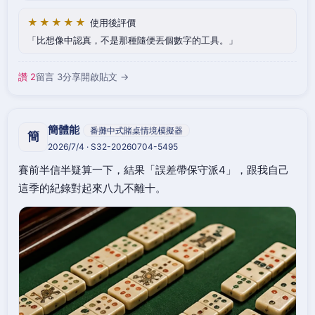
★★★★★
使用後評價
比想像中認真，不是那種隨便丟個數字的工具。
讚 2
留言 3
分享
開啟貼文 →
簡體能
番攤中式賭桌情境模擬器
簡
2026/7/4 · S32-20260704-5495
賽前半信半疑算一下，結果「誤差帶保守派4」，跟我自己
這季的紀錄對起來八九不離十。