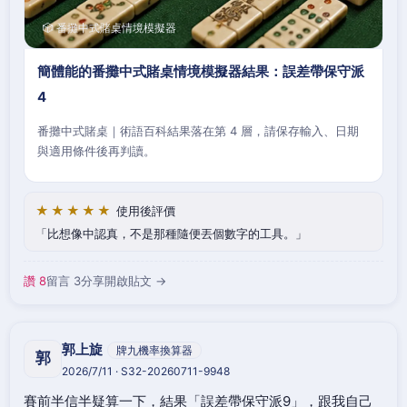
🎲 番攤中式賭桌情境模擬器
簡體能的番攤中式賭桌情境模擬器結果：誤差帶保守派
4
番攤中式賭桌｜術語百科結果落在第 4 層，請保存輸入、日期
與適用條件後再判讀。
★★★★★
使用後評價
比想像中認真，不是那種隨便丟個數字的工具。
讚 8
留言 3
分享
開啟貼文 →
郭上旋
牌九機率換算器
郭
2026/7/11 · S32-20260711-9948
賽前半信半疑算一下，結果「誤差帶保守派9」，跟我自己