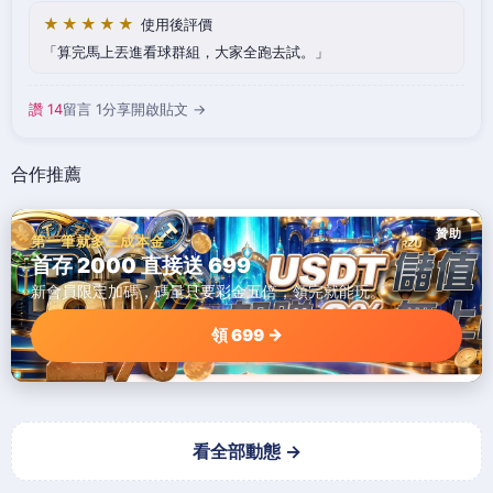
★★★★★
使用後評價
算完馬上丟進看球群組，大家全跑去試。
讚 14
留言 1
分享
開啟貼文 →
合作推薦
贊助
第一筆就多三成本金
首存 2000 直接送 699
新會員限定加碼，碼量只要彩金五倍，領完就能玩。
領 699 →
看全部動態 →