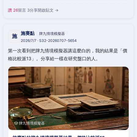
讚 26
留言 3
分享
開啟貼文 →
施賽點
牌九情境模擬器
施
2026/7/7 · S32-20260707-5654
第一次看到把牌九情境模擬器講這麼白的，我的結果是「價
格比較派13」。分享給一樣在研究盤口的人。
🎲 牌九情境模擬器