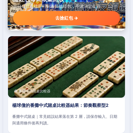
當日存款達標即可到首頁搶紅包，手速決定金額。
去搶紅包 →
🧰 番攤中式賭桌比較器
楊球僮的番攤中式賭桌比較器結果：節奏觀察型2
番攤中式賭桌｜常見錯誤結果落在第 2 層，請保存輸入、日期
與適用條件後再判讀。