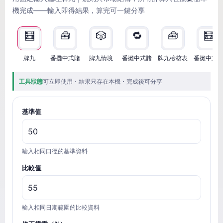
機完成——輸入即得結果，算完可一鍵分享
🧮
🧰
🎲
🔁
🧰
🧮
牌九
番攤中式賭
牌九情境
番攤中式賭
牌九檢核表
番攤中式
工具狀態
可立即使用・結果只存在本機・完成後可分享
基準值
輸入相同口徑的基準資料
比較值
輸入相同日期範圍的比較資料