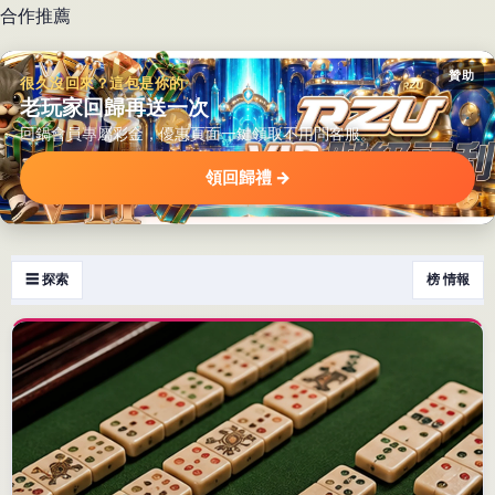
合作推薦
贊助
很久沒回來？這包是你的
老玩家回歸再送一次
回鍋會員專屬彩金，優惠頁面一鍵領取不用問客服。
領回歸禮 →
☰ 探索
榜 情報