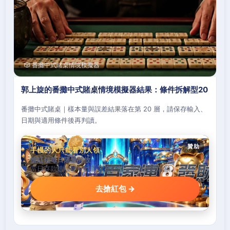
🎲 番攤中式賭桌情境模擬器
郭上旋的番攤中式賭桌情境模擬器結果：條件拆解型20
番攤中式賭桌｜樣本量與誤差結果落在第 20 層，請保存輸入、
日期與適用條件後再判讀。
贊助
手慢的人只能看別人領
搶紅包每日限量開放
當日存款達標即可到首頁搶紅包，手速決定金額。
去搶紅包 →