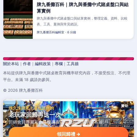
牌九番攤百科｜牌九與番攤中式賭桌盤口與結
算實例
牌九與番攤中式賭桌盤口與結算實例，整理定義、資料、比較
表、工具、案例與常見錯誤。
牌九番攤百科編輯室・6 分鐘
關於本站
｜
作者
｜
編輯政策
｜
專欄
｜
工具牆
本站提供牌九與番攤中式賭桌教育與機率研究內容，不接受投注、不代理
平台。未滿 18 歲請勿參與。
© 2026 牌九番攤百科
贊助
很久沒回來？這包是你的
老玩家回歸再送一次
回鍋會員專屬彩金，優惠頁面一鍵領取不用問客服。
領回歸禮 →