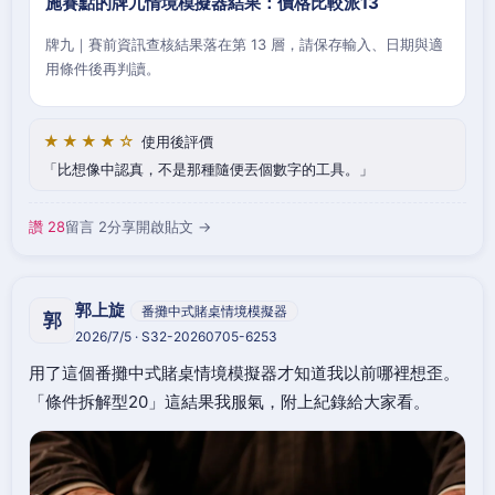
施賽點的牌九情境模擬器結果：價格比較派13
牌九｜賽前資訊查核結果落在第 13 層，請保存輸入、日期與適
用條件後再判讀。
★★★★☆
使用後評價
比想像中認真，不是那種隨便丟個數字的工具。
讚 28
留言 2
分享
開啟貼文 →
郭上旋
番攤中式賭桌情境模擬器
郭
2026/7/5 · S32-20260705-6253
用了這個番攤中式賭桌情境模擬器才知道我以前哪裡想歪。
「條件拆解型20」這結果我服氣，附上紀錄給大家看。