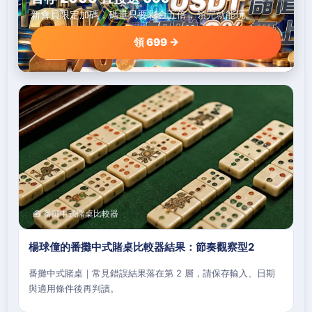
新會員限定加碼，碼量只要彩金五倍，領完就能玩。
領 699 →
🧰 番攤中式賭桌比較器
楊球僮的番攤中式賭桌比較器結果：節奏觀察型2
番攤中式賭桌｜常見錯誤結果落在第 2 層，請保存輸入、日期
與適用條件後再判讀。