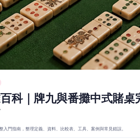
攤百科｜牌九與番攤中式賭桌
南
整入門指南，整理定義、資料、比較表、工具、案例與常見錯誤。