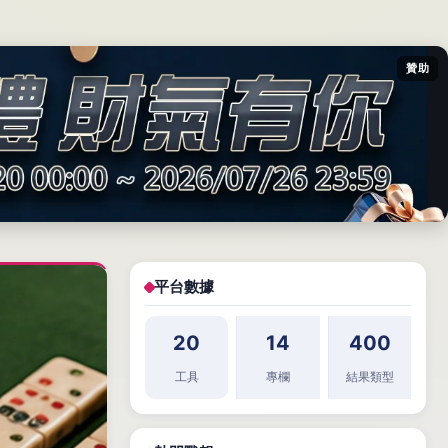
贊助
平台數據
20
14
400
工具
專欄
結果類型