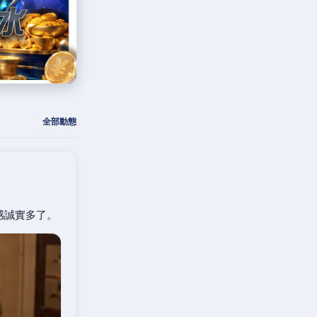
全部動態
感誠實多了。