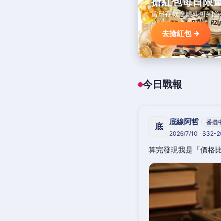
搶紅包每日限
當日存款達標即可到首
去搶紅包 →
今日戰報
底線阿哲
番攤
底
2026/7/10 · S32
算完發現我是「價格比