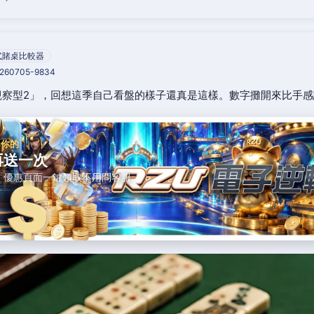
式賭桌比較器
20260705-9834
觀察型2」，回想這季自己看盤的樣子還真是這樣。數字攤開來比手感
是你的
再送一次
，優惠頁面一鍵領取不用問客服。