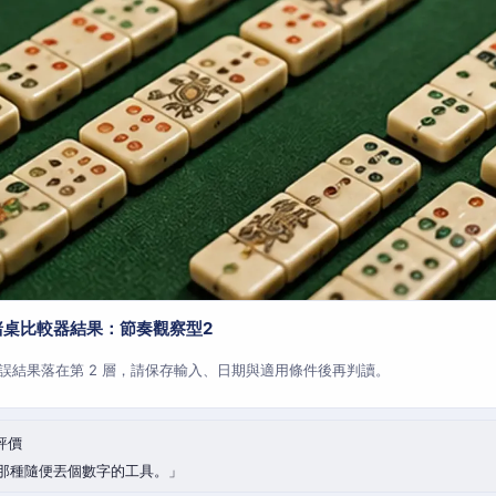
賭桌比較器結果：節奏觀察型2
誤結果落在第 2 層，請保存輸入、日期與適用條件後再判讀。
評價
那種隨便丟個數字的工具。