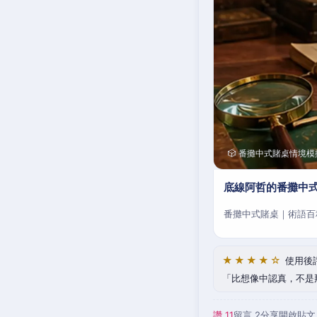
🎲 番攤中式賭桌情境模
底線阿哲的番攤中式
番攤中式賭桌｜術語百
★★★★☆
使用後
比想像中認真，不是
讚 11
留言 2
分享
開啟貼文