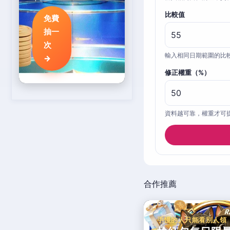
比較值
免費
抽一
次
輸入相同日期範圍的比
→
修正權重（%）
資料越可靠，權重才可
合作推薦
手慢的人只能看別人領