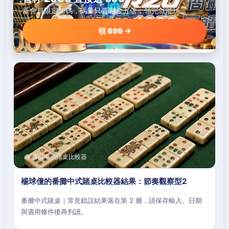
新會員限定加碼，碼量只要彩金五倍，領完就能玩。
領 699 →
🧰 番攤中式賭桌比較器
楊球僮的番攤中式賭桌比較器結果：節奏觀察型2
番攤中式賭桌｜常見錯誤結果落在第 2 層，請保存輸入、日期
與適用條件後再判讀。