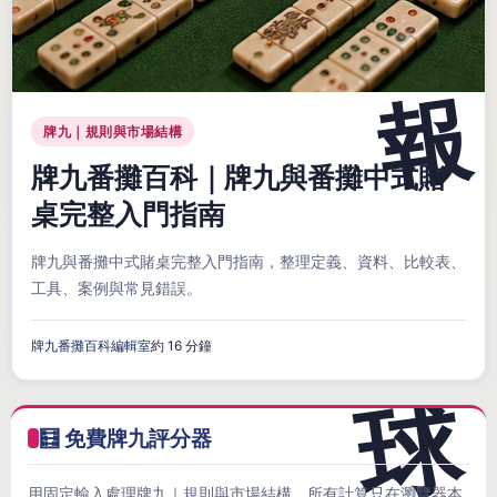
牌九｜規則與市場結構
牌九番攤百科｜牌九與番攤中式賭
桌完整入門指南
牌九與番攤中式賭桌完整入門指南，整理定義、資料、比較表、
工具、案例與常見錯誤。
牌九番攤百科編輯室
約 16 分鐘
🧮 免費牌九評分器
用固定輸入處理牌九｜規則與市場結構，所有計算只在瀏覽器本