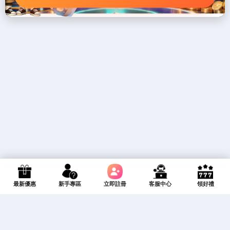
報
帖
算
欄
人
最新優惠
新手專區
立即註冊
客服中心
領好禮
首頁
探索
工具
專欄
人物