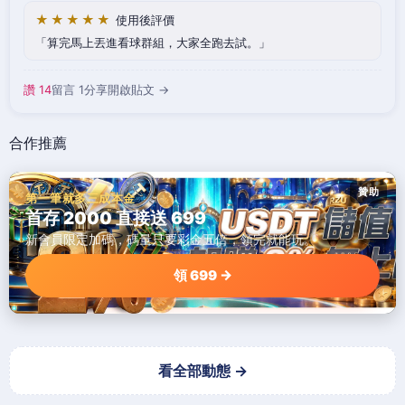
★★★★★
使用後評價
算完馬上丟進看球群組，大家全跑去試。
讚 14
留言 1
分享
開啟貼文 →
合作推薦
贊助
第一筆就多三成本金
首存 2000 直接送 699
新會員限定加碼，碼量只要彩金五倍，領完就能玩。
領 699 →
看全部動態 →