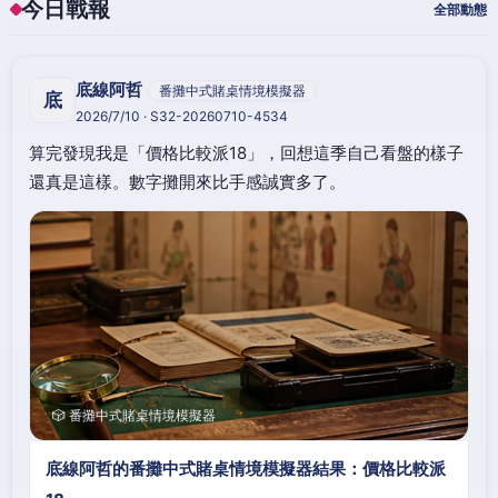
今日戰報
全部動態
底線阿哲
番攤中式賭桌情境模擬器
底
2026/7/10 · S32-20260710-4534
算完發現我是「價格比較派18」，回想這季自己看盤的樣子
還真是這樣。數字攤開來比手感誠實多了。
🎲 番攤中式賭桌情境模擬器
底線阿哲的番攤中式賭桌情境模擬器結果：價格比較派