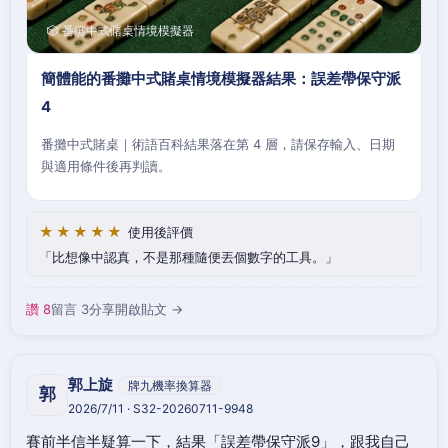
🎲 番攤中式賭桌情境模擬器
簡體能的番攤中式賭桌情境模擬器結果：誤差帶保守派
4
番攤中式賭桌｜術語百科結果落在第 4 層，請保存輸入、日期
與適用條件後再判讀。
★★★★★
使用後評價
比想像中認真，不是那種隨便丟個數字的工具。
讚 8
留言 3
分享
開啟貼文 →
郭上旋
牌九機率換算器
郭
2026/7/11 · S32-20260711-9948
賽前半信半疑算一下，結果「誤差帶保守派9」，跟我自己