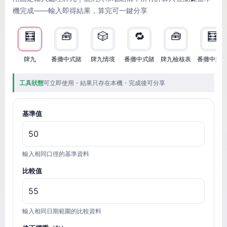
機完成——輸入即得結果，算完可一鍵分享
🧮
🧰
🎲
🔁
🧰
🧮
牌九
番攤中式賭
牌九情境
番攤中式賭
牌九檢核表
番攤中式
工具狀態
可立即使用・結果只存在本機・完成後可分享
基準值
輸入相同口徑的基準資料
比較值
輸入相同日期範圍的比較資料