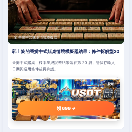
🎲 番攤中式賭桌情境模擬器
郭上旋的番攤中式賭桌情境模擬器結果：條件拆解型20
番攤中式賭桌｜樣本量與誤差結果落在第 20 層，請保存輸入、
日期與適用條件後再判讀。
贊助
第一筆就多三成本金
首存 2000 直接送 699
新會員限定加碼，碼量只要彩金五倍，領完就能玩。
領 699 →