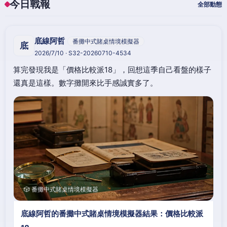
今日戰報
全部動態
底線阿哲
番攤中式賭桌情境模擬器
底
2026/7/10 · S32-20260710-4534
算完發現我是「價格比較派18」，回想這季自己看盤的樣子
還真是這樣。數字攤開來比手感誠實多了。
🎲 番攤中式賭桌情境模擬器
底線阿哲的番攤中式賭桌情境模擬器結果：價格比較派