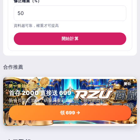
修正權重（%）
資料越可靠，權重才可提高
開始計算
合作推薦
贊助
第一筆就多三成本金
首存 2000 直接送 699
新會員限定加碼，碼量只要彩金五倍，領完就能玩。
領 699 →