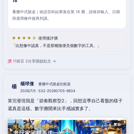
18
番攤中式賭桌｜術語百科結果落在第 18 層，請保存輸入、日期
與適用條件後再判讀。
★★★★☆
使用後評價
比想像中認真，不是那種隨便丟個數字的工具。
讚 11
留言 2
分享
開啟貼文 →
楊球僮
番攤中式賭桌比較器
楊
2026/7/5 · S32-20260705-9834
算完發現我是「節奏觀察型2」，回想這季自己看盤的樣子
還真是這樣。數字攤開來比手感誠實多了。
贊助
很久沒回來？這包是你的
老玩家回歸再送一次