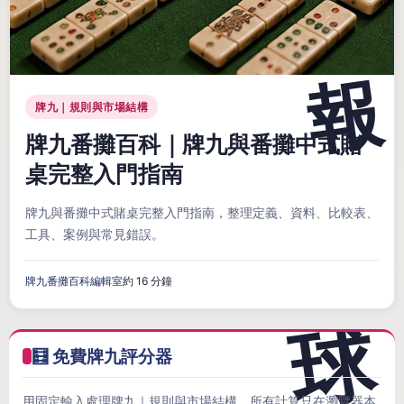
牌九｜規則與市場結構
牌九番攤百科｜牌九與番攤中式賭
桌完整入門指南
牌九與番攤中式賭桌完整入門指南，整理定義、資料、比較表、
工具、案例與常見錯誤。
牌九番攤百科編輯室
約 16 分鐘
🧮 免費牌九評分器
用固定輸入處理牌九｜規則與市場結構，所有計算只在瀏覽器本