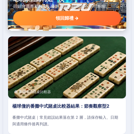
回鍋會員專屬彩金，優惠頁面一鍵領取不用問客服。
領回歸禮 →
🧰 番攤中式賭桌比較器
楊球僮的番攤中式賭桌比較器結果：節奏觀察型2
番攤中式賭桌｜常見錯誤結果落在第 2 層，請保存輸入、日期
與適用條件後再判讀。