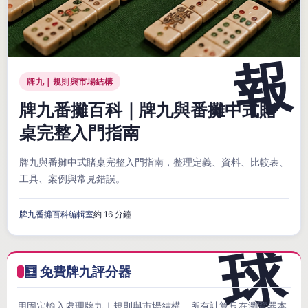
牌九｜規則與市場結構
牌九番攤百科｜牌九與番攤中式賭
桌完整入門指南
牌九與番攤中式賭桌完整入門指南，整理定義、資料、比較表、
工具、案例與常見錯誤。
牌九番攤百科編輯室
約 16 分鐘
🧮 免費牌九評分器
用固定輸入處理牌九｜規則與市場結構，所有計算只在瀏覽器本