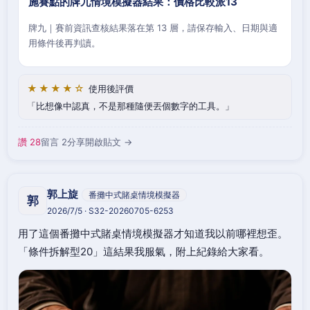
施賽點的牌九情境模擬器結果：價格比較派13
牌九｜賽前資訊查核結果落在第 13 層，請保存輸入、日期與適
用條件後再判讀。
★★★★☆
使用後評價
比想像中認真，不是那種隨便丟個數字的工具。
讚 28
留言 2
分享
開啟貼文 →
郭上旋
番攤中式賭桌情境模擬器
郭
2026/7/5 · S32-20260705-6253
用了這個番攤中式賭桌情境模擬器才知道我以前哪裡想歪。
「條件拆解型20」這結果我服氣，附上紀錄給大家看。