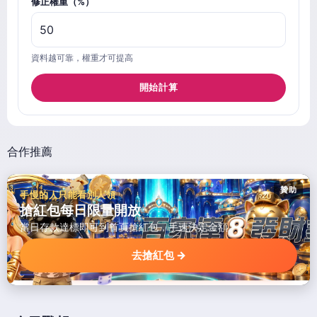
修正權重（%）
資料越可靠，權重才可提高
開始計算
合作推薦
贊助
手慢的人只能看別人領
搶紅包每日限量開放
當日存款達標即可到首頁搶紅包，手速決定金額。
去搶紅包 →