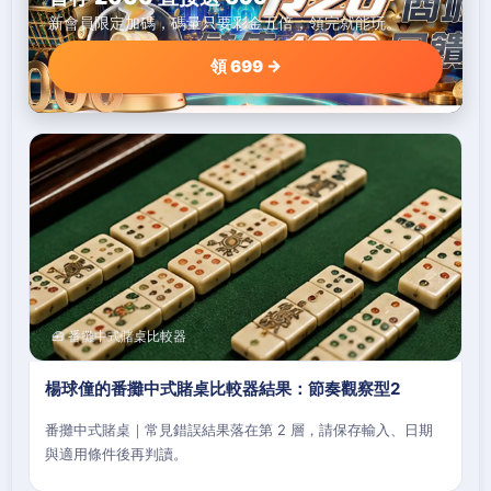
新會員限定加碼，碼量只要彩金五倍，領完就能玩。
領 699 →
🧰 番攤中式賭桌比較器
楊球僮的番攤中式賭桌比較器結果：節奏觀察型2
番攤中式賭桌｜常見錯誤結果落在第 2 層，請保存輸入、日期
與適用條件後再判讀。