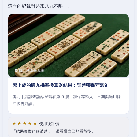
這季的紀錄對起來八九不離十。
🔁 牌九機率換算器
郭上旋的牌九機率換算器結果：誤差帶保守派9
牌九｜資訊查證結果落在第 9 層，請保存輸入、日期與適用條
件後再判讀。
★★★★★
使用後評價
結果頁做得很清楚，一眼看懂自己的看盤型。