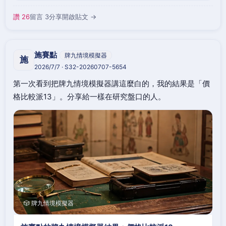
讚 26
留言 3
分享
開啟貼文 →
施賽點
牌九情境模擬器
施
2026/7/7 · S32-20260707-5654
第一次看到把牌九情境模擬器講這麼白的，我的結果是「價
格比較派13」。分享給一樣在研究盤口的人。
🎲 牌九情境模擬器