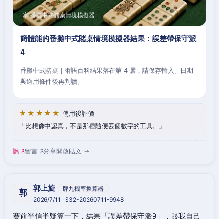
🎲 番攤中式賭桌情境模擬器
簡體能的番攤中式賭桌情境模擬器結果：誤差帶保守派
4
番攤中式賭桌｜術語百科結果落在第 4 層，請保存輸入、日期
與適用條件後再判讀。
★★★★★
使用後評價
比想像中認真，不是那種隨便丟個數字的工具。
讚 8
留言 3
分享
開啟貼文 →
郭上旋
牌九機率換算器
郭
2026/7/11 · S32-20260711-9948
賽前半信半疑算一下，結果「誤差帶保守派9」，跟我自己