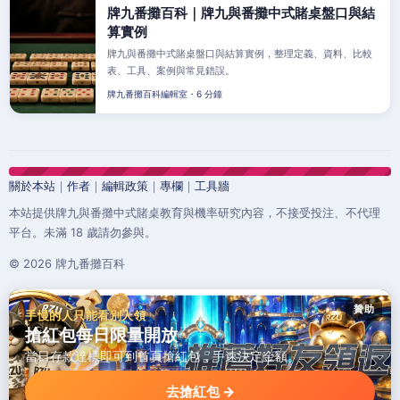
牌九番攤百科｜牌九與番攤中式賭桌盤口與結
算實例
牌九與番攤中式賭桌盤口與結算實例，整理定義、資料、比較
表、工具、案例與常見錯誤。
牌九番攤百科編輯室・6 分鐘
關於本站
｜
作者
｜
編輯政策
｜
專欄
｜
工具牆
本站提供牌九與番攤中式賭桌教育與機率研究內容，不接受投注、不代理
平台。未滿 18 歲請勿參與。
© 2026 牌九番攤百科
贊助
手慢的人只能看別人領
搶紅包每日限量開放
當日存款達標即可到首頁搶紅包，手速決定金額。
去搶紅包 →