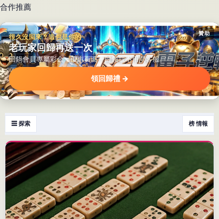
合作推薦
贊助
很久沒回來？這包是你的
老玩家回歸再送一次
回鍋會員專屬彩金，優惠頁面一鍵領取不用問客服。
領回歸禮 →
☰ 探索
榜 情報