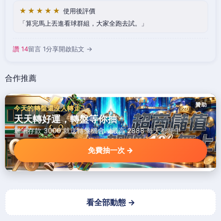
★★★★★
使用後評價
算完馬上丟進看球群組，大家全跑去試。
讚 14
留言 1
分享
開啟貼文 →
合作推薦
贊助
今天的轉盤還沒人轉走
天天轉好運，轉盤等你抽
單筆存款 3000 就送轉盤機會，最高 2888 每天都能中。
免費抽一次 →
看全部動態 →