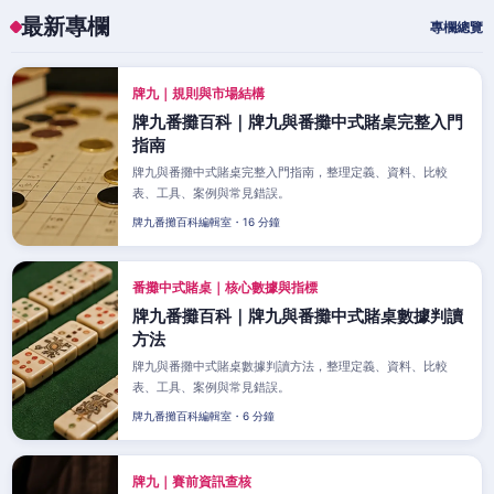
最新專欄
專欄總覽
牌九｜規則與市場結構
牌九番攤百科｜牌九與番攤中式賭桌完整入門
指南
牌九與番攤中式賭桌完整入門指南，整理定義、資料、比較
表、工具、案例與常見錯誤。
牌九番攤百科編輯室・16 分鐘
番攤中式賭桌｜核心數據與指標
牌九番攤百科｜牌九與番攤中式賭桌數據判讀
方法
牌九與番攤中式賭桌數據判讀方法，整理定義、資料、比較
表、工具、案例與常見錯誤。
牌九番攤百科編輯室・6 分鐘
牌九｜賽前資訊查核