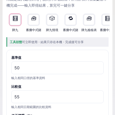
機完成——輸入即得結果，算完可一鍵分享
🧮
🧰
🎲
🔁
🧰
🧮
牌九
番攤中式賭
牌九情境
番攤中式賭
牌九檢核表
番攤中式
工具狀態
可立即使用・結果只存在本機・完成後可分享
基準值
輸入相同口徑的基準資料
比較值
輸入相同日期範圍的比較資料