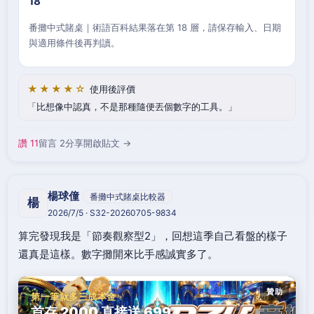
18
番攤中式賭桌｜術語百科結果落在第 18 層，請保存輸入、日期
與適用條件後再判讀。
★★★★☆
使用後評價
比想像中認真，不是那種隨便丟個數字的工具。
讚 11
留言 2
分享
開啟貼文 →
楊球僮
番攤中式賭桌比較器
楊
2026/7/5 · S32-20260705-9834
算完發現我是「節奏觀察型2」，回想這季自己看盤的樣子
還真是這樣。數字攤開來比手感誠實多了。
贊助
第一筆就多三成本金
首存 2000 直接送 699