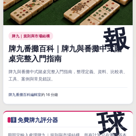
牌九｜規則與市場結構
牌九番攤百科｜牌九與番攤中式賭
桌完整入門指南
牌九與番攤中式賭桌完整入門指南，整理定義、資料、比較表、
工具、案例與常見錯誤。
牌九番攤百科編輯室
約 16 分鐘
🧮 免費牌九評分器
用固定輸入處理牌九｜規則與市場結構，所有計算只在瀏覽器本