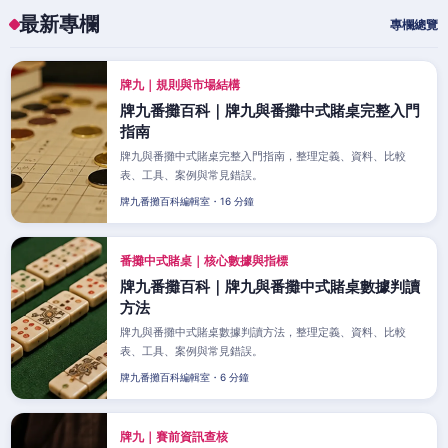
最新專欄
專欄總覽
牌九｜規則與市場結構
牌九番攤百科｜牌九與番攤中式賭桌完整入門
指南
牌九與番攤中式賭桌完整入門指南，整理定義、資料、比較
表、工具、案例與常見錯誤。
牌九番攤百科編輯室・16 分鐘
番攤中式賭桌｜核心數據與指標
牌九番攤百科｜牌九與番攤中式賭桌數據判讀
方法
牌九與番攤中式賭桌數據判讀方法，整理定義、資料、比較
表、工具、案例與常見錯誤。
牌九番攤百科編輯室・6 分鐘
牌九｜賽前資訊查核