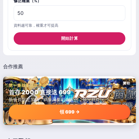
修正權重（%）
資料越可靠，權重才可提高
開始計算
合作推薦
贊助
第一筆就多三成本金
首存 2000 直接送 699
新會員限定加碼，碼量只要彩金五倍，領完就能玩。
領 699 →