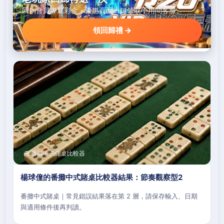
回鍋會員專屬彩金，優惠頁面一鍵領取不用問客服。
領回歸禮 →
🧰 番攤中式賭桌比較器
楊球僮的番攤中式賭桌比較器結果：節奏觀察型2
番攤中式賭桌｜常見錯誤結果落在第 2 層，請保存輸入、日期
與適用條件後再判讀。