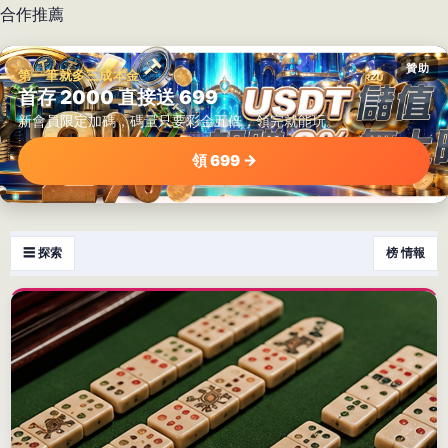
合作推薦
贊助
第一筆就多三成本金
首存 2000 直接送 699
新會員限定加碼，碼量只要彩金五倍，領完就能玩。
領 699 →
☰ 探索
榜 情報