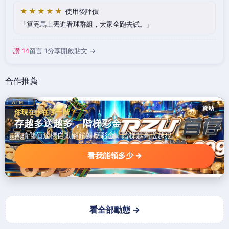
★★★★★
使用後評價
算完馬上丟進看球群組，大家全跑去試。
讚 14
留言 1
分享
開啟貼文 →
合作推薦
贊助
你現在卡在哪一階？
存越多送越多，階梯彩金
累積儲值達標自動解鎖對應彩金，階梯越高送越狠。
看我能領多少 →
看全部動態 →