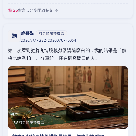
讚 26
留言 3
分享
開啟貼文 →
施賽點
牌九情境模擬器
施
2026/7/7 · S32-20260707-5654
第一次看到把牌九情境模擬器講這麼白的，我的結果是「價
格比較派13」。分享給一樣在研究盤口的人。
🎲 牌九情境模擬器